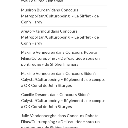
fois » de Fred Zinneman
Muniroh Burdani
dans
Concours
Metropolitan/Culturopoing -« Le Sifflet » de
Corin Hardy
gregory tarmoul
dans
Concours
Metropolitan/Culturopoing -« Le Sifflet » de
Corin Hardy
Maxime Vermeulen
dans
Concours Roboto
Films/Culturopoing : « De l’eau tiède sous un
pont rouge » de Shōhei Imamura
Maxime Vermeulen
dans
Concours Sidonis
Calysta/Culturopoing – Règlements de compte
à OK Corral de John Sturges
Camille Desmet
dans
Concours Sidonis
Calysta/Culturopoing – Règlements de compte
à OK Corral de John Sturges
Julie Vandenberghe
dans
Concours Roboto
Films/Culturopoing : « De l’eau tiède sous un
pont rouge » de Shōhei Imamura