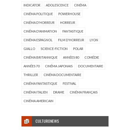
INDICATOR
ADOLESCENCE
CINÉMA
CINÉMA POLITIQUE
POWERHOUSE
CINÉMA D'HORREUR
HORREUR
CINÉMA D'ANIMATION
FANTASTIQUE
CINÉMA ESPAGNOL
FILM D'HORREUR
LYON
GIALLO
SCIENCE-FICTION
POLAR
CINÉMA BRITANNIQUE
ANNÉES 80
COMÉDIE
ANNÉES 70
CINÉMA JAPONAIS
DOCUMENTAIRE
THRILLER
CINÉMA DOCUMENTAIRE
CINÉMA FANTASTIQUE
FESTIVAL
CINÉMA ITALIEN
DRAME
CINÉMA FRANÇAIS
CINÉMA AMERICAIN
CULTURONEWS