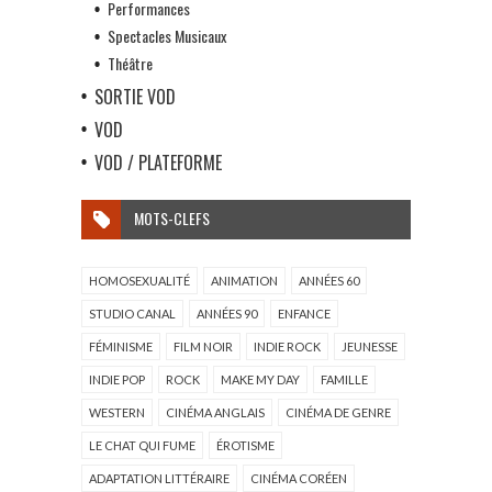
Performances
Spectacles Musicaux
Théâtre
SORTIE VOD
VOD
VOD / PLATEFORME
MOTS-CLEFS
HOMOSEXUALITÉ
ANIMATION
ANNÉES 60
STUDIO CANAL
ANNÉES 90
ENFANCE
FÉMINISME
FILM NOIR
INDIE ROCK
JEUNESSE
INDIE POP
ROCK
MAKE MY DAY
FAMILLE
WESTERN
CINÉMA ANGLAIS
CINÉMA DE GENRE
LE CHAT QUI FUME
ÉROTISME
ADAPTATION LITTÉRAIRE
CINÉMA CORÉEN