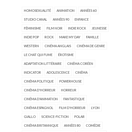
HOMOSEXUALITÉ
ANIMATION
ANNÉES 60
STUDIO CANAL
ANNÉES 90
ENFANCE
FÉMINISME
FILM NOIR
INDIE ROCK
JEUNESSE
INDIE POP
ROCK
MAKE MY DAY
FAMILLE
WESTERN
CINÉMA ANGLAIS
CINÉMA DE GENRE
LE CHAT QUI FUME
ÉROTISME
ADAPTATION LITTÉRAIRE
CINÉMA CORÉEN
INDICATOR
ADOLESCENCE
CINÉMA
CINÉMA POLITIQUE
POWERHOUSE
CINÉMA D'HORREUR
HORREUR
CINÉMA D'ANIMATION
FANTASTIQUE
CINÉMA ESPAGNOL
FILM D'HORREUR
LYON
GIALLO
SCIENCE-FICTION
POLAR
CINÉMA BRITANNIQUE
ANNÉES 80
COMÉDIE