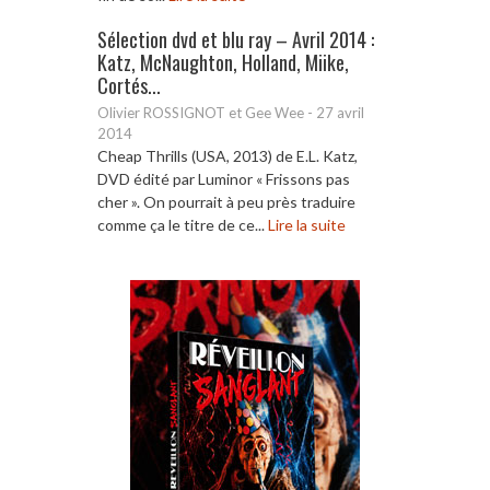
Sélection dvd et blu ray – Avril 2014 :
Katz, McNaughton, Holland, Miike,
Cortés...
Olivier ROSSIGNOT et Gee Wee
-
27 avril
2014
Cheap Thrills (USA, 2013) de E.L. Katz,
DVD édité par Luminor « Frissons pas
cher ». On pourrait à peu près traduire
comme ça le titre de ce...
Lire la suite