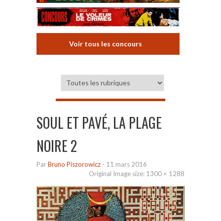
Voir tous les concours
SOUL ET PAVÉ, LA PLAGE
NOIRE 2
Par
Bruno Piszorowicz
-
11 mars 2016
Original Image size:
1300 × 1288