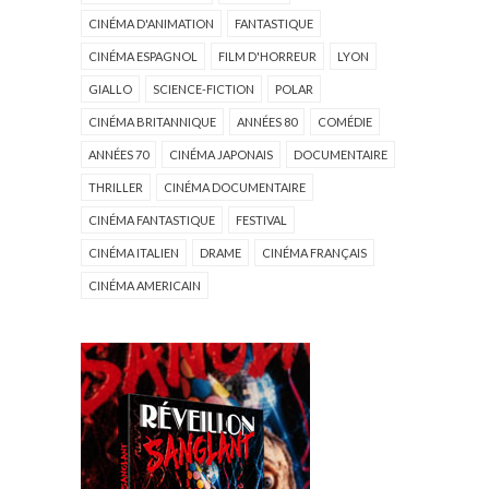
CINÉMA D'ANIMATION
FANTASTIQUE
CINÉMA ESPAGNOL
FILM D'HORREUR
LYON
GIALLO
SCIENCE-FICTION
POLAR
CINÉMA BRITANNIQUE
ANNÉES 80
COMÉDIE
ANNÉES 70
CINÉMA JAPONAIS
DOCUMENTAIRE
THRILLER
CINÉMA DOCUMENTAIRE
CINÉMA FANTASTIQUE
FESTIVAL
CINÉMA ITALIEN
DRAME
CINÉMA FRANÇAIS
CINÉMA AMERICAIN