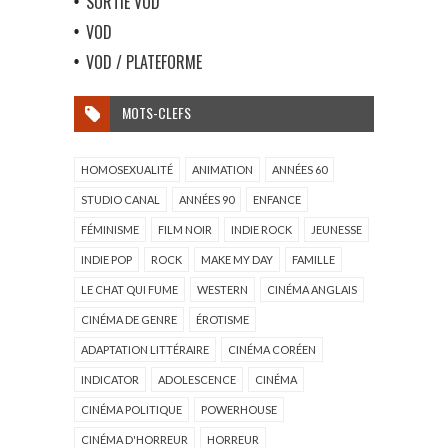
SORTIE VOD
VOD
VOD / PLATEFORME
MOTS-CLEFS
HOMOSEXUALITÉ
ANIMATION
ANNÉES 60
STUDIO CANAL
ANNÉES 90
ENFANCE
FÉMINISME
FILM NOIR
INDIE ROCK
JEUNESSE
INDIE POP
ROCK
MAKE MY DAY
FAMILLE
LE CHAT QUI FUME
WESTERN
CINÉMA ANGLAIS
CINÉMA DE GENRE
ÉROTISME
ADAPTATION LITTÉRAIRE
CINÉMA CORÉEN
INDICATOR
ADOLESCENCE
CINÉMA
CINÉMA POLITIQUE
POWERHOUSE
CINÉMA D'HORREUR
HORREUR