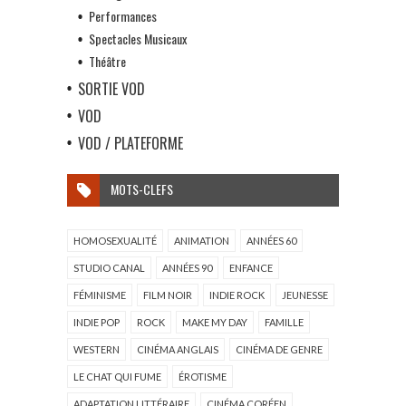
Performances
Spectacles Musicaux
Théâtre
SORTIE VOD
VOD
VOD / PLATEFORME
MOTS-CLEFS
HOMOSEXUALITÉ
ANIMATION
ANNÉES 60
STUDIO CANAL
ANNÉES 90
ENFANCE
FÉMINISME
FILM NOIR
INDIE ROCK
JEUNESSE
INDIE POP
ROCK
MAKE MY DAY
FAMILLE
WESTERN
CINÉMA ANGLAIS
CINÉMA DE GENRE
LE CHAT QUI FUME
ÉROTISME
ADAPTATION LITTÉRAIRE
CINÉMA CORÉEN