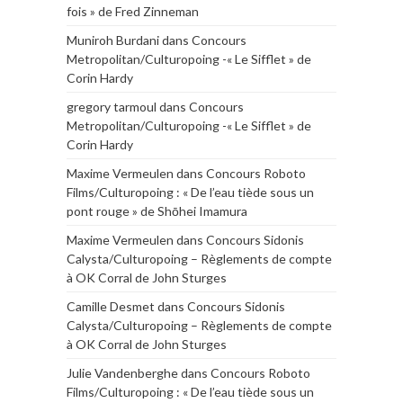
fois » de Fred Zinneman
Muniroh Burdani
dans
Concours
Metropolitan/Culturopoing -« Le Sifflet » de
Corin Hardy
gregory tarmoul
dans
Concours
Metropolitan/Culturopoing -« Le Sifflet » de
Corin Hardy
Maxime Vermeulen
dans
Concours Roboto
Films/Culturopoing : « De l’eau tiède sous un
pont rouge » de Shōhei Imamura
Maxime Vermeulen
dans
Concours Sidonis
Calysta/Culturopoing – Règlements de compte
à OK Corral de John Sturges
Camille Desmet
dans
Concours Sidonis
Calysta/Culturopoing – Règlements de compte
à OK Corral de John Sturges
Julie Vandenberghe
dans
Concours Roboto
Films/Culturopoing : « De l’eau tiède sous un