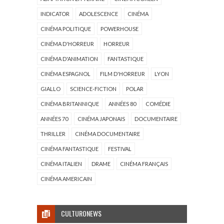
INDICATOR
ADOLESCENCE
CINÉMA
CINÉMA POLITIQUE
POWERHOUSE
CINÉMA D'HORREUR
HORREUR
CINÉMA D'ANIMATION
FANTASTIQUE
CINÉMA ESPAGNOL
FILM D'HORREUR
LYON
GIALLO
SCIENCE-FICTION
POLAR
CINÉMA BRITANNIQUE
ANNÉES 80
COMÉDIE
ANNÉES 70
CINÉMA JAPONAIS
DOCUMENTAIRE
THRILLER
CINÉMA DOCUMENTAIRE
CINÉMA FANTASTIQUE
FESTIVAL
CINÉMA ITALIEN
DRAME
CINÉMA FRANÇAIS
CINÉMA AMERICAIN
CULTURONEWS