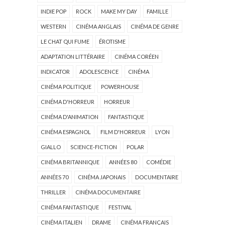
INDIE POP
ROCK
MAKE MY DAY
FAMILLE
WESTERN
CINÉMA ANGLAIS
CINÉMA DE GENRE
LE CHAT QUI FUME
ÉROTISME
ADAPTATION LITTÉRAIRE
CINÉMA CORÉEN
INDICATOR
ADOLESCENCE
CINÉMA
CINÉMA POLITIQUE
POWERHOUSE
CINÉMA D'HORREUR
HORREUR
CINÉMA D'ANIMATION
FANTASTIQUE
CINÉMA ESPAGNOL
FILM D'HORREUR
LYON
GIALLO
SCIENCE-FICTION
POLAR
CINÉMA BRITANNIQUE
ANNÉES 80
COMÉDIE
ANNÉES 70
CINÉMA JAPONAIS
DOCUMENTAIRE
THRILLER
CINÉMA DOCUMENTAIRE
CINÉMA FANTASTIQUE
FESTIVAL
CINÉMA ITALIEN
DRAME
CINÉMA FRANÇAIS