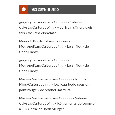
VOS COMMENTAIRES
gregory tarmoul
dans
Concours Sidonis
Calysta/Culturopoing – « Le Train sifflera trois
fois » de Fred Zinneman
Muniroh Burdani
dans
Concours
Metropolitan/Culturopoing -« Le Sifflet » de
Corin Hardy
gregory tarmoul
dans
Concours
Metropolitan/Culturopoing -« Le Sifflet » de
Corin Hardy
Maxime Vermeulen
dans
Concours Roboto
Films/Culturopoing : « De l’eau tiède sous un
pont rouge » de Shōhei Imamura
Maxime Vermeulen
dans
Concours Sidonis
Calysta/Culturopoing – Règlements de compte
à OK Corral de John Sturges