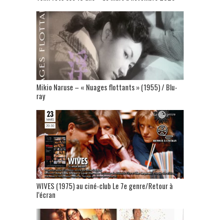
Mikio Naruse – « Nuages flottants » (1955) / Blu-
ray
WIVES (1975) au ciné-club Le 7e genre/Retour à
l’écran