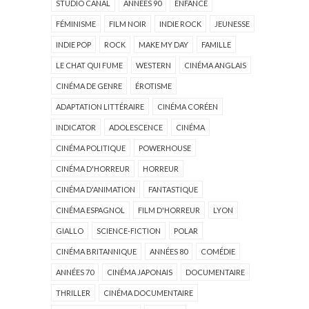
STUDIO CANAL
ANNÉES 90
ENFANCE
FÉMINISME
FILM NOIR
INDIE ROCK
JEUNESSE
INDIE POP
ROCK
MAKE MY DAY
FAMILLE
LE CHAT QUI FUME
WESTERN
CINÉMA ANGLAIS
CINÉMA DE GENRE
ÉROTISME
ADAPTATION LITTÉRAIRE
CINÉMA CORÉEN
INDICATOR
ADOLESCENCE
CINÉMA
CINÉMA POLITIQUE
POWERHOUSE
CINÉMA D'HORREUR
HORREUR
CINÉMA D'ANIMATION
FANTASTIQUE
CINÉMA ESPAGNOL
FILM D'HORREUR
LYON
GIALLO
SCIENCE-FICTION
POLAR
CINÉMA BRITANNIQUE
ANNÉES 80
COMÉDIE
ANNÉES 70
CINÉMA JAPONAIS
DOCUMENTAIRE
THRILLER
CINÉMA DOCUMENTAIRE