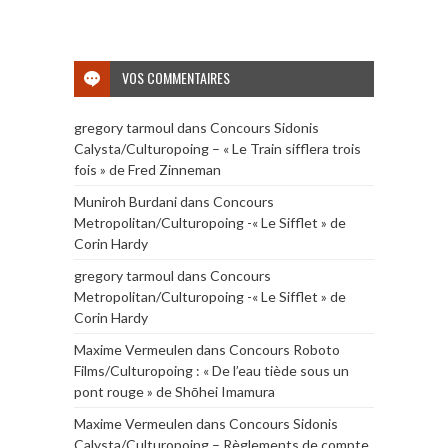
VOS COMMENTAIRES
gregory tarmoul
dans
Concours Sidonis
Calysta/Culturopoing – « Le Train sifflera trois
fois » de Fred Zinneman
Muniroh Burdani
dans
Concours
Metropolitan/Culturopoing -« Le Sifflet » de
Corin Hardy
gregory tarmoul
dans
Concours
Metropolitan/Culturopoing -« Le Sifflet » de
Corin Hardy
Maxime Vermeulen
dans
Concours Roboto
Films/Culturopoing : « De l’eau tiède sous un
pont rouge » de Shōhei Imamura
Maxime Vermeulen
dans
Concours Sidonis
Calysta/Culturopoing – Règlements de compte