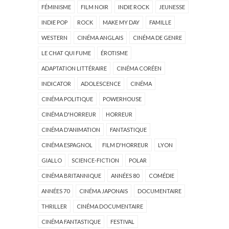
FÉMINISME
FILM NOIR
INDIE ROCK
JEUNESSE
INDIE POP
ROCK
MAKE MY DAY
FAMILLE
WESTERN
CINÉMA ANGLAIS
CINÉMA DE GENRE
LE CHAT QUI FUME
ÉROTISME
ADAPTATION LITTÉRAIRE
CINÉMA CORÉEN
INDICATOR
ADOLESCENCE
CINÉMA
CINÉMA POLITIQUE
POWERHOUSE
CINÉMA D'HORREUR
HORREUR
CINÉMA D'ANIMATION
FANTASTIQUE
CINÉMA ESPAGNOL
FILM D'HORREUR
LYON
GIALLO
SCIENCE-FICTION
POLAR
CINÉMA BRITANNIQUE
ANNÉES 80
COMÉDIE
ANNÉES 70
CINÉMA JAPONAIS
DOCUMENTAIRE
THRILLER
CINÉMA DOCUMENTAIRE
CINÉMA FANTASTIQUE
FESTIVAL