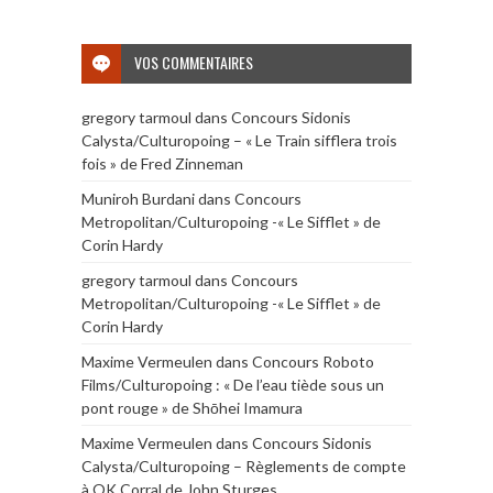
VOS COMMENTAIRES
gregory tarmoul
dans
Concours Sidonis
Calysta/Culturopoing – « Le Train sifflera trois
fois » de Fred Zinneman
Muniroh Burdani
dans
Concours
Metropolitan/Culturopoing -« Le Sifflet » de
Corin Hardy
gregory tarmoul
dans
Concours
Metropolitan/Culturopoing -« Le Sifflet » de
Corin Hardy
Maxime Vermeulen
dans
Concours Roboto
Films/Culturopoing : « De l’eau tiède sous un
pont rouge » de Shōhei Imamura
Maxime Vermeulen
dans
Concours Sidonis
Calysta/Culturopoing – Règlements de compte
à OK Corral de John Sturges