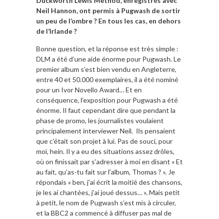
Duckworth Lewis Method, enregistrés avec
Neil Hannon, ont permis à Pugwash de sortir
un peu de l’ombre ? En tous les cas, en dehors
de l’Irlande ?
Bonne question, et la réponse est très simple :
DLM a été d’une aide énorme pour Pugwash. Le
premier album s’est bien vendu en Angleterre,
entre 40 et 50.000 exemplaires, il a été nominé
pour un Ivor Novello Award… Et en
conséquence, l’exposition pour Pugwash a été
énorme. Il faut cependant dire que pendant la
phase de promo, les journalistes voulaient
principalement interviewer Neil. Ils pensaient
que c’était son projet à lui. Pas de souci, pour
moi, hein. Il y a eu des situations assez drôles,
où on finissait par s’adresser à moi en disant « Et
au fait, qu’as-tu fait sur l’album, Thomas ? ». Je
répondais « ben, j’ai écrit la moitié des chansons,
je les ai chantées, j’ai joué dessus… ». Mais petit
à petit, le nom de Pugwash s’est mis à circuler,
et la BBC2 a commencé à diffuser pas mal de