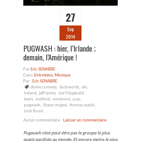
27
Sep
2014
PUGWASH : hier, l’Irlande ;
demain, l’Amérique !
Par
Eric SENABRE
Dans
Entretiens
,
Musique
Par :
Eric SENABRE
divine comedy
,
duckworth
,
elo
,
ireland
,
jeff lynne
,
Joe Fitzgerald
,
lewis
,
method
,
omnivore
,
pop
,
pugwash
,
Shaun mcgee
,
thomas walsh
,
tosh flood
Aucun commentaire
-
Laisser un commentaire
Pugwash n’est peut-être pas le groupe le plus
avant-gardiste au monde. Et encore moins le plus