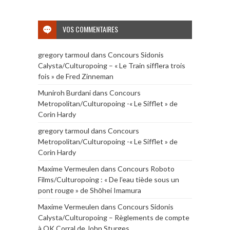
VOS COMMENTAIRES
gregory tarmoul
dans
Concours Sidonis
Calysta/Culturopoing – « Le Train sifflera trois
fois » de Fred Zinneman
Muniroh Burdani
dans
Concours
Metropolitan/Culturopoing -« Le Sifflet » de
Corin Hardy
gregory tarmoul
dans
Concours
Metropolitan/Culturopoing -« Le Sifflet » de
Corin Hardy
Maxime Vermeulen
dans
Concours Roboto
Films/Culturopoing : « De l’eau tiède sous un
pont rouge » de Shōhei Imamura
Maxime Vermeulen
dans
Concours Sidonis
Calysta/Culturopoing – Règlements de compte
à OK Corral de John Sturges