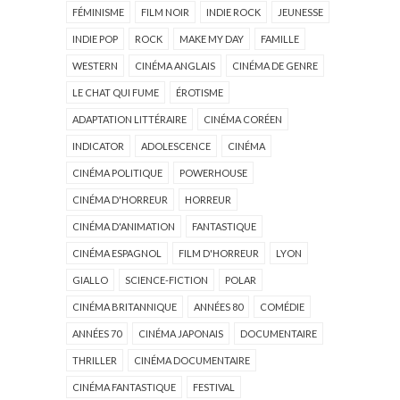
FÉMINISME
FILM NOIR
INDIE ROCK
JEUNESSE
INDIE POP
ROCK
MAKE MY DAY
FAMILLE
WESTERN
CINÉMA ANGLAIS
CINÉMA DE GENRE
LE CHAT QUI FUME
ÉROTISME
ADAPTATION LITTÉRAIRE
CINÉMA CORÉEN
INDICATOR
ADOLESCENCE
CINÉMA
CINÉMA POLITIQUE
POWERHOUSE
CINÉMA D'HORREUR
HORREUR
CINÉMA D'ANIMATION
FANTASTIQUE
CINÉMA ESPAGNOL
FILM D'HORREUR
LYON
GIALLO
SCIENCE-FICTION
POLAR
CINÉMA BRITANNIQUE
ANNÉES 80
COMÉDIE
ANNÉES 70
CINÉMA JAPONAIS
DOCUMENTAIRE
THRILLER
CINÉMA DOCUMENTAIRE
CINÉMA FANTASTIQUE
FESTIVAL