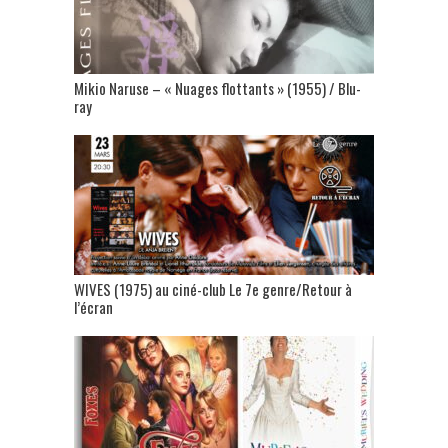
Mikio Naruse – « Nuages flottants » (1955) / Blu-
ray
WIVES (1975) au ciné-club Le 7e genre/Retour à
l’écran