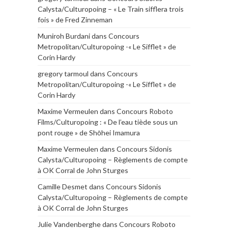
Calysta/Culturopoing – « Le Train sifflera trois
fois » de Fred Zinneman
Muniroh Burdani
dans
Concours
Metropolitan/Culturopoing -« Le Sifflet » de
Corin Hardy
gregory tarmoul
dans
Concours
Metropolitan/Culturopoing -« Le Sifflet » de
Corin Hardy
Maxime Vermeulen
dans
Concours Roboto
Films/Culturopoing : « De l’eau tiède sous un
pont rouge » de Shōhei Imamura
Maxime Vermeulen
dans
Concours Sidonis
Calysta/Culturopoing – Règlements de compte
à OK Corral de John Sturges
Camille Desmet
dans
Concours Sidonis
Calysta/Culturopoing – Règlements de compte
à OK Corral de John Sturges
Julie Vandenberghe
dans
Concours Roboto