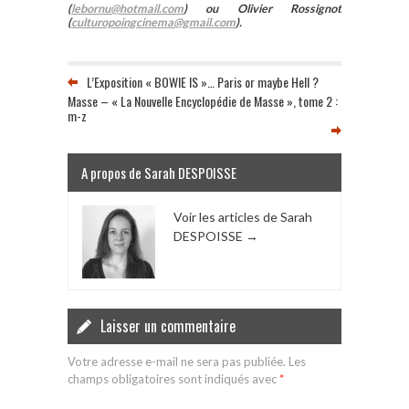
(
lebornu@hotmail.com
) ou Olivier Rossignot
(
culturopoingcinema@gmail.com
).
L’Exposition « BOWIE IS »… Paris or maybe Hell ?
Masse – « La Nouvelle Encyclopédie de Masse », tome 2 :
m-z
A propos de Sarah DESPOISSE
Voir les articles de Sarah
DESPOISSE
→
Laisser un commentaire
Votre adresse e-mail ne sera pas publiée.
Les
champs obligatoires sont indiqués avec
*