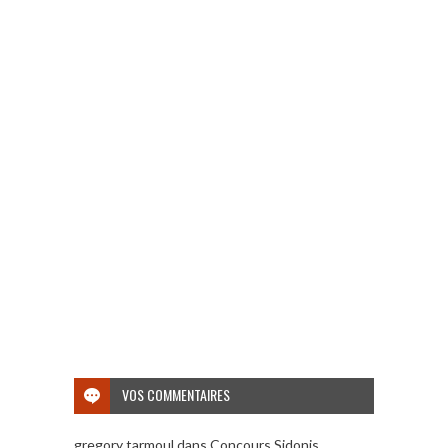
VOS COMMENTAIRES
gregory tarmoul
dans
Concours Sidonis