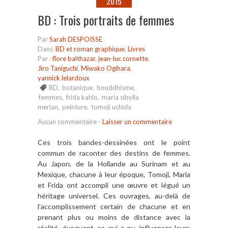
2015
BD : Trois portraits de femmes
Par
Sarah DESPOISSE
Dans
BD et roman graphique
,
Livres
Par :
flore balthazar
,
jean-luc cornette
,
Jiro Taniguchi
,
Miwako Ogihara
,
yannick lelardoux
BD
,
botanique
,
bouddhisme
,
femmes
,
frida kahlo
,
maria sibylla
merian
,
peinture
,
tomoji uchida
Aucun commentaire
-
Laisser un commentaire
Ces trois bandes-dessinées ont le point
commun de raconter des destins de femmes.
Au Japon, de la Hollande au Surinam et au
Mexique, chacune à leur époque, Tomoji, Maria
et Frida ont accompli une œuvre et légué un
héritage universel. Ces ouvrages, au-delà de
l’accomplissement certain de chacune et en
prenant plus ou moins de distance avec la
réalité, évoquent ce qui a pu influencer leurs