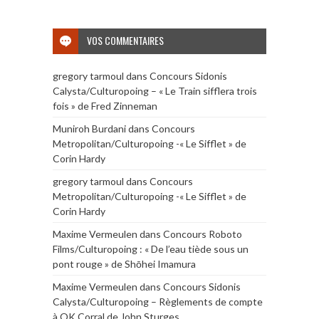
VOS COMMENTAIRES
gregory tarmoul
dans
Concours Sidonis
Calysta/Culturopoing – « Le Train sifflera trois
fois » de Fred Zinneman
Muniroh Burdani
dans
Concours
Metropolitan/Culturopoing -« Le Sifflet » de
Corin Hardy
gregory tarmoul
dans
Concours
Metropolitan/Culturopoing -« Le Sifflet » de
Corin Hardy
Maxime Vermeulen
dans
Concours Roboto
Films/Culturopoing : « De l’eau tiède sous un
pont rouge » de Shōhei Imamura
Maxime Vermeulen
dans
Concours Sidonis
Calysta/Culturopoing – Règlements de compte
à OK Corral de John Sturges