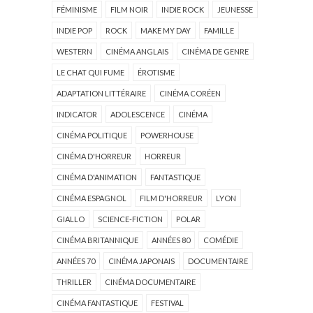
FÉMINISME
FILM NOIR
INDIE ROCK
JEUNESSE
INDIE POP
ROCK
MAKE MY DAY
FAMILLE
WESTERN
CINÉMA ANGLAIS
CINÉMA DE GENRE
LE CHAT QUI FUME
ÉROTISME
ADAPTATION LITTÉRAIRE
CINÉMA CORÉEN
INDICATOR
ADOLESCENCE
CINÉMA
CINÉMA POLITIQUE
POWERHOUSE
CINÉMA D'HORREUR
HORREUR
CINÉMA D'ANIMATION
FANTASTIQUE
CINÉMA ESPAGNOL
FILM D'HORREUR
LYON
GIALLO
SCIENCE-FICTION
POLAR
CINÉMA BRITANNIQUE
ANNÉES 80
COMÉDIE
ANNÉES 70
CINÉMA JAPONAIS
DOCUMENTAIRE
THRILLER
CINÉMA DOCUMENTAIRE
CINÉMA FANTASTIQUE
FESTIVAL