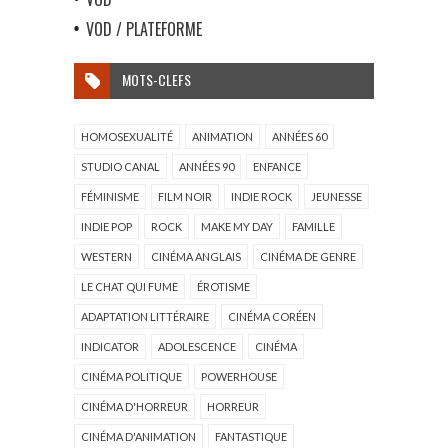
VOD / PLATEFORME
MOTS-CLEFS
HOMOSEXUALITÉ
ANIMATION
ANNÉES 60
STUDIO CANAL
ANNÉES 90
ENFANCE
FÉMINISME
FILM NOIR
INDIE ROCK
JEUNESSE
INDIE POP
ROCK
MAKE MY DAY
FAMILLE
WESTERN
CINÉMA ANGLAIS
CINÉMA DE GENRE
LE CHAT QUI FUME
ÉROTISME
ADAPTATION LITTÉRAIRE
CINÉMA CORÉEN
INDICATOR
ADOLESCENCE
CINÉMA
CINÉMA POLITIQUE
POWERHOUSE
CINÉMA D'HORREUR
HORREUR
CINÉMA D'ANIMATION
FANTASTIQUE