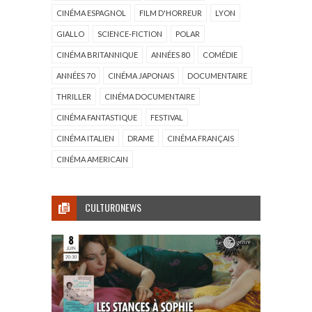
CINÉMA ESPAGNOL
FILM D'HORREUR
LYON
GIALLO
SCIENCE-FICTION
POLAR
CINÉMA BRITANNIQUE
ANNÉES 80
COMÉDIE
ANNÉES 70
CINÉMA JAPONAIS
DOCUMENTAIRE
THRILLER
CINÉMA DOCUMENTAIRE
CINÉMA FANTASTIQUE
FESTIVAL
CINÉMA ITALIEN
DRAME
CINÉMA FRANÇAIS
CINÉMA AMERICAIN
CULTURONEWS