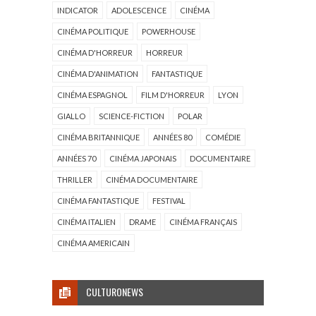
INDICATOR
ADOLESCENCE
CINÉMA
CINÉMA POLITIQUE
POWERHOUSE
CINÉMA D'HORREUR
HORREUR
CINÉMA D'ANIMATION
FANTASTIQUE
CINÉMA ESPAGNOL
FILM D'HORREUR
LYON
GIALLO
SCIENCE-FICTION
POLAR
CINÉMA BRITANNIQUE
ANNÉES 80
COMÉDIE
ANNÉES 70
CINÉMA JAPONAIS
DOCUMENTAIRE
THRILLER
CINÉMA DOCUMENTAIRE
CINÉMA FANTASTIQUE
FESTIVAL
CINÉMA ITALIEN
DRAME
CINÉMA FRANÇAIS
CINÉMA AMERICAIN
CULTURONEWS