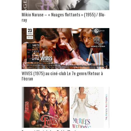
Mikio Naruse – « Nuages flottants » (1955) / Blu-
ray
WIVES (1975) au ciné-club Le 7e genre/Retour à
l’écran