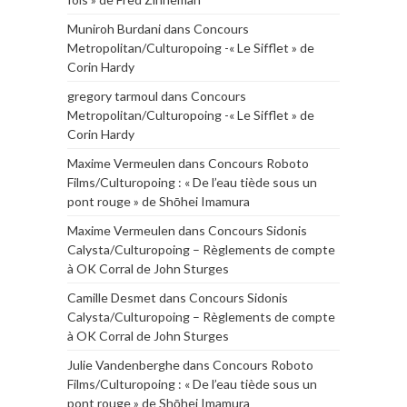
Muniroh Burdani
dans
Concours
Metropolitan/Culturopoing -« Le Sifflet » de
Corin Hardy
gregory tarmoul
dans
Concours
Metropolitan/Culturopoing -« Le Sifflet » de
Corin Hardy
Maxime Vermeulen
dans
Concours Roboto
Films/Culturopoing : « De l’eau tiède sous un
pont rouge » de Shōhei Imamura
Maxime Vermeulen
dans
Concours Sidonis
Calysta/Culturopoing – Règlements de compte
à OK Corral de John Sturges
Camille Desmet
dans
Concours Sidonis
Calysta/Culturopoing – Règlements de compte
à OK Corral de John Sturges
Julie Vandenberghe
dans
Concours Roboto
Films/Culturopoing : « De l’eau tiède sous un
pont rouge » de Shōhei Imamura