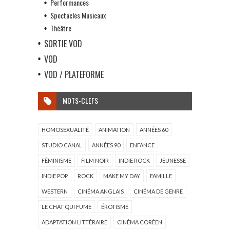
Performances
Spectacles Musicaux
Théâtre
SORTIE VOD
VOD
VOD / PLATEFORME
MOTS-CLEFS
HOMOSEXUALITÉ
ANIMATION
ANNÉES 60
STUDIO CANAL
ANNÉES 90
ENFANCE
FÉMINISME
FILM NOIR
INDIE ROCK
JEUNESSE
INDIE POP
ROCK
MAKE MY DAY
FAMILLE
WESTERN
CINÉMA ANGLAIS
CINÉMA DE GENRE
LE CHAT QUI FUME
ÉROTISME
ADAPTATION LITTÉRAIRE
CINÉMA CORÉEN