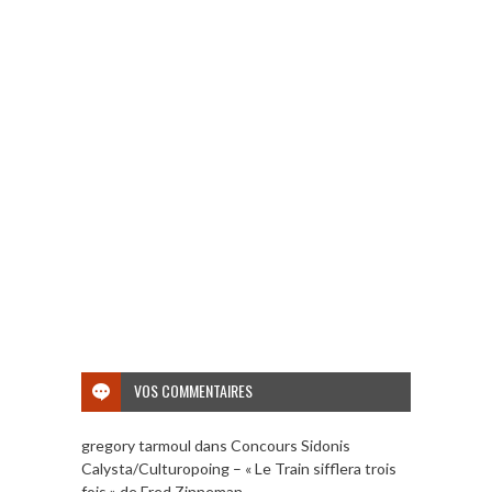
VOS COMMENTAIRES
gregory tarmoul
dans
Concours Sidonis
Calysta/Culturopoing – « Le Train sifflera trois
fois » de Fred Zinneman