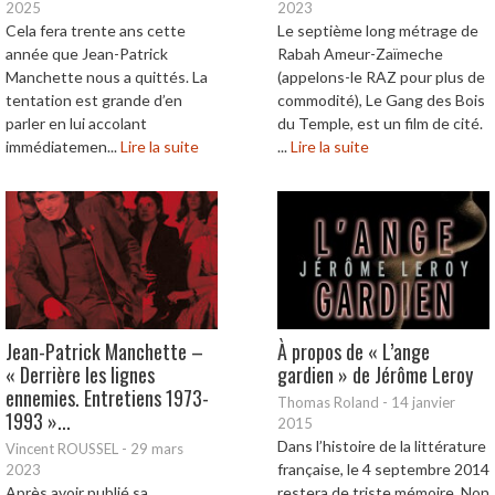
2025
2023
Cela fera trente ans cette
Le septième long métrage de
année que Jean-Patrick
Rabah Ameur-Zaïmeche
Manchette nous a quittés. La
(appelons-le RAZ pour plus de
tentation est grande d’en
commodité), Le Gang des Bois
parler en lui accolant
du Temple, est un film de cité.
immédiatemen...
Lire la suite
...
Lire la suite
Jean-Patrick Manchette –
À propos de « L’ange
« Derrière les lignes
gardien » de Jérôme Leroy
ennemies. Entretiens 1973-
Thomas Roland
-
14 janvier
1993 »...
2015
Dans l’histoire de la littérature
Vincent ROUSSEL
-
29 mars
française, le 4 septembre 2014
2023
Après avoir publié sa
restera de triste mémoire. Non