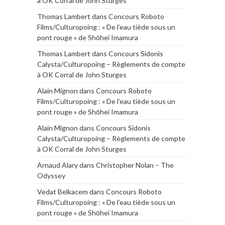
à OK Corral de John Sturges
Thomas Lambert
dans
Concours Roboto
Films/Culturopoing : « De l’eau tiède sous un
pont rouge » de Shōhei Imamura
Thomas Lambert
dans
Concours Sidonis
Calysta/Culturopoing – Règlements de compte
à OK Corral de John Sturges
Alain Mignon
dans
Concours Roboto
Films/Culturopoing : « De l’eau tiède sous un
pont rouge » de Shōhei Imamura
Alain Mignon
dans
Concours Sidonis
Calysta/Culturopoing – Règlements de compte
à OK Corral de John Sturges
Arnaud Alary
dans
Christopher Nolan – The
Odyssey
Vedat Belkacem
dans
Concours Roboto
Films/Culturopoing : « De l’eau tiède sous un
pont rouge » de Shōhei Imamura