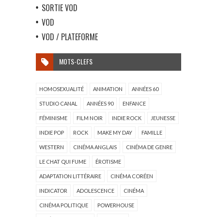
SORTIE VOD
VOD
VOD / PLATEFORME
MOTS-CLEFS
HOMOSEXUALITÉ
ANIMATION
ANNÉES 60
STUDIO CANAL
ANNÉES 90
ENFANCE
FÉMINISME
FILM NOIR
INDIE ROCK
JEUNESSE
INDIE POP
ROCK
MAKE MY DAY
FAMILLE
WESTERN
CINÉMA ANGLAIS
CINÉMA DE GENRE
LE CHAT QUI FUME
ÉROTISME
ADAPTATION LITTÉRAIRE
CINÉMA CORÉEN
INDICATOR
ADOLESCENCE
CINÉMA
CINÉMA POLITIQUE
POWERHOUSE