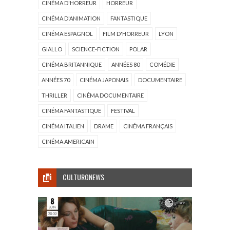
CINÉMA D'HORREUR
HORREUR
CINÉMA D'ANIMATION
FANTASTIQUE
CINÉMA ESPAGNOL
FILM D'HORREUR
LYON
GIALLO
SCIENCE-FICTION
POLAR
CINÉMA BRITANNIQUE
ANNÉES 80
COMÉDIE
ANNÉES 70
CINÉMA JAPONAIS
DOCUMENTAIRE
THRILLER
CINÉMA DOCUMENTAIRE
CINÉMA FANTASTIQUE
FESTIVAL
CINÉMA ITALIEN
DRAME
CINÉMA FRANÇAIS
CINÉMA AMERICAIN
CULTURONEWS