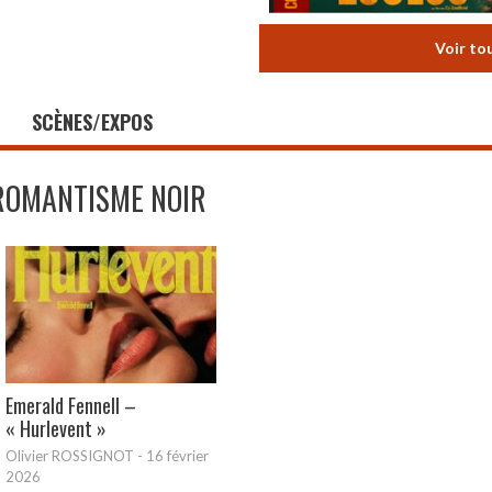
Voir to
SCÈNES/EXPOS
ROMANTISME NOIR
Emerald Fennell –
« Hurlevent »
Olivier ROSSIGNOT
-
16 février
2026