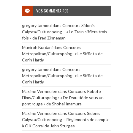
VOS COMMENTAIRES
gregory tarmoul
dans
Concours Sidonis
Calysta/Culturopoing – « Le Train sifflera trois
fois » de Fred Zinneman
Muniroh Burdani
dans
Concours
Metropolitan/Culturopoing -« Le Sifflet » de
Corin Hardy
gregory tarmoul
dans
Concours
Metropolitan/Culturopoing -« Le Sifflet » de
Corin Hardy
Maxime Vermeulen
dans
Concours Roboto
Films/Culturopoing : « De l’eau tiède sous un
pont rouge » de Shōhei Imamura
Maxime Vermeulen
dans
Concours Sidonis
Calysta/Culturopoing – Règlements de compte
à OK Corral de John Sturges