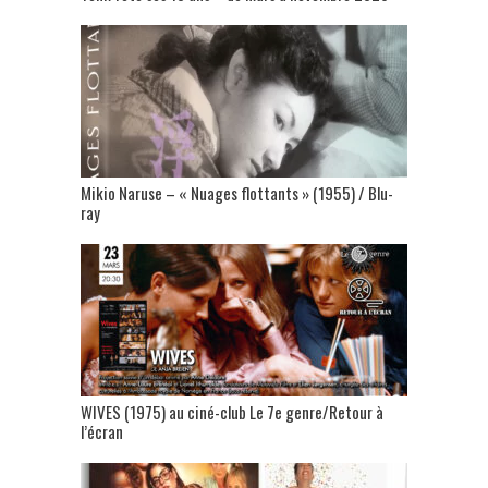
Mikio Naruse – « Nuages flottants » (1955) / Blu-
ray
WIVES (1975) au ciné-club Le 7e genre/Retour à
l’écran