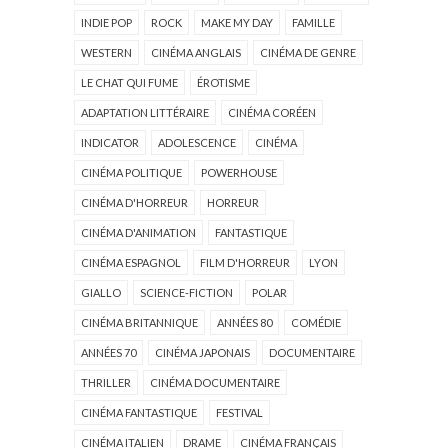
INDIE POP
ROCK
MAKE MY DAY
FAMILLE
WESTERN
CINÉMA ANGLAIS
CINÉMA DE GENRE
LE CHAT QUI FUME
ÉROTISME
ADAPTATION LITTÉRAIRE
CINÉMA CORÉEN
INDICATOR
ADOLESCENCE
CINÉMA
CINÉMA POLITIQUE
POWERHOUSE
CINÉMA D'HORREUR
HORREUR
CINÉMA D'ANIMATION
FANTASTIQUE
CINÉMA ESPAGNOL
FILM D'HORREUR
LYON
GIALLO
SCIENCE-FICTION
POLAR
CINÉMA BRITANNIQUE
ANNÉES 80
COMÉDIE
ANNÉES 70
CINÉMA JAPONAIS
DOCUMENTAIRE
THRILLER
CINÉMA DOCUMENTAIRE
CINÉMA FANTASTIQUE
FESTIVAL
CINÉMA ITALIEN
DRAME
CINÉMA FRANÇAIS