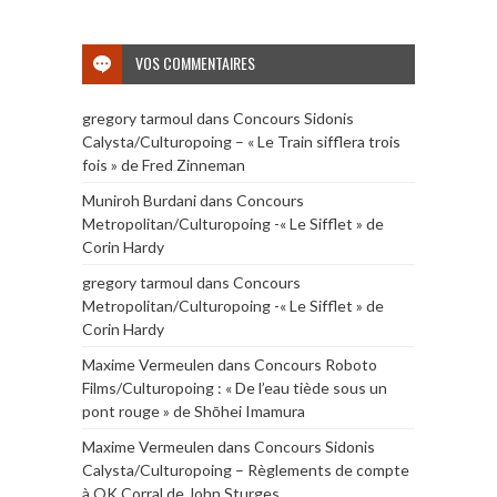
VOS COMMENTAIRES
gregory tarmoul
dans
Concours Sidonis
Calysta/Culturopoing – « Le Train sifflera trois
fois » de Fred Zinneman
Muniroh Burdani
dans
Concours
Metropolitan/Culturopoing -« Le Sifflet » de
Corin Hardy
gregory tarmoul
dans
Concours
Metropolitan/Culturopoing -« Le Sifflet » de
Corin Hardy
Maxime Vermeulen
dans
Concours Roboto
Films/Culturopoing : « De l’eau tiède sous un
pont rouge » de Shōhei Imamura
Maxime Vermeulen
dans
Concours Sidonis
Calysta/Culturopoing – Règlements de compte
à OK Corral de John Sturges