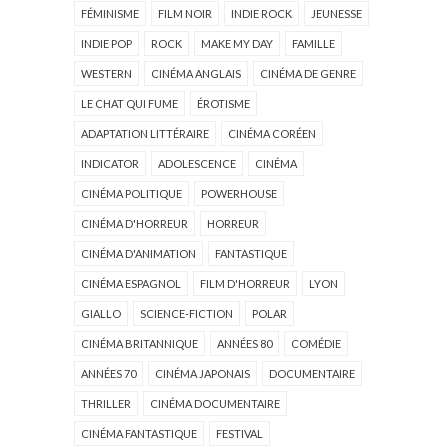
FÉMINISME
FILM NOIR
INDIE ROCK
JEUNESSE
INDIE POP
ROCK
MAKE MY DAY
FAMILLE
WESTERN
CINÉMA ANGLAIS
CINÉMA DE GENRE
LE CHAT QUI FUME
ÉROTISME
ADAPTATION LITTÉRAIRE
CINÉMA CORÉEN
INDICATOR
ADOLESCENCE
CINÉMA
CINÉMA POLITIQUE
POWERHOUSE
CINÉMA D'HORREUR
HORREUR
CINÉMA D'ANIMATION
FANTASTIQUE
CINÉMA ESPAGNOL
FILM D'HORREUR
LYON
GIALLO
SCIENCE-FICTION
POLAR
CINÉMA BRITANNIQUE
ANNÉES 80
COMÉDIE
ANNÉES 70
CINÉMA JAPONAIS
DOCUMENTAIRE
THRILLER
CINÉMA DOCUMENTAIRE
CINÉMA FANTASTIQUE
FESTIVAL