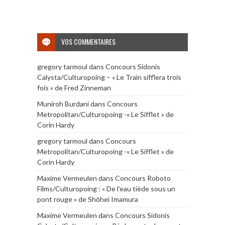
VOS COMMENTAIRES
gregory tarmoul
dans
Concours Sidonis
Calysta/Culturopoing – « Le Train sifflera trois
fois » de Fred Zinneman
Muniroh Burdani
dans
Concours
Metropolitan/Culturopoing -« Le Sifflet » de
Corin Hardy
gregory tarmoul
dans
Concours
Metropolitan/Culturopoing -« Le Sifflet » de
Corin Hardy
Maxime Vermeulen
dans
Concours Roboto
Films/Culturopoing : « De l’eau tiède sous un
pont rouge » de Shōhei Imamura
Maxime Vermeulen
dans
Concours Sidonis