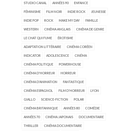
STUDIO CANAL
ANNÉES 90
ENFANCE
FÉMINISME
FILM NOIR
INDIE ROCK
JEUNESSE
INDIE POP
ROCK
MAKE MY DAY
FAMILLE
WESTERN
CINÉMA ANGLAIS
CINÉMA DE GENRE
LE CHAT QUI FUME
ÉROTISME
ADAPTATION LITTÉRAIRE
CINÉMA CORÉEN
INDICATOR
ADOLESCENCE
CINÉMA
CINÉMA POLITIQUE
POWERHOUSE
CINÉMA D'HORREUR
HORREUR
CINÉMA D'ANIMATION
FANTASTIQUE
CINÉMA ESPAGNOL
FILM D'HORREUR
LYON
GIALLO
SCIENCE-FICTION
POLAR
CINÉMA BRITANNIQUE
ANNÉES 80
COMÉDIE
ANNÉES 70
CINÉMA JAPONAIS
DOCUMENTAIRE
THRILLER
CINÉMA DOCUMENTAIRE