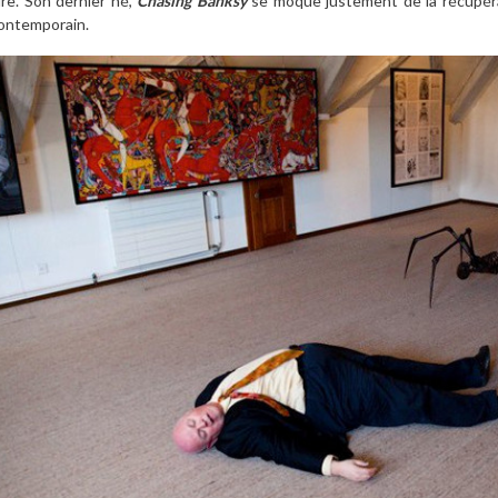
ire. Son dernier né,
Chasing Banksy
se moque justement de la récupérati
ontemporain.