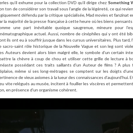
erles qu’il exhume pour la collection DVD qu’il dirige chez
Something 
on ton de considérer son travail sous l’angle de la légèreté, ce qui revien
ogiquement défendu par la critique spécialisée, Mad movies et fanzinat e
ar la majorité de la presse française à cette heure où les biens pensant
omme une part inévitable quoique saugrenue, mineure pour l’esp
inématographique actuel. Aussi, nombre de cinéphiles qui y ont été bib
ont ils ont eu à souffrir jusque dans les cursus universitaires. Plus tard,
e sacro-saint rôle historique de la Nouvelle Vague et son leg sont vio
es Auteurs devient alors bien malgré elle, le symbole d’un certain int
battre la chèvre à coup de chou et utiliser cette grille de lecture à 
inéaste possédant ces traits saillants d’un Auteur de films ? A plus f
éplaise, même si ses long-métrages se comptent sur les doigts d’une m
ertinence de vieux axiomes à la lueur des connaissances d’aujourd’hui. E
eu vite relégués au musée, incitent à fouiller les viscères et permette
on, en présence d’un organisme cohérent.