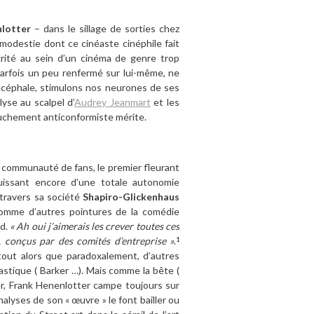
lotter
– dans le sillage de sorties chez
 modestie dont ce cinéaste cinéphile fait
égrité au sein d’un cinéma de genre trop
 parfois un peu renfermé sur lui-même, ne
ncéphale, stimulons nos neurones de ses
yse au scalpel d’
Audrey Jeanmart
et les
uchement anticonformiste mérite.
e communauté de fans, le premier fleurant
uissant encore d’une totale autonomie
travers sa société
Shapiro-Glickenhaus
 comme d’autres pointures de la comédie
od.
« Ah oui j’aimerais les crever toutes ces
, conçus par des comités d’entreprise »
.
1
tout alors que paradoxalement, d’autres
lastique ( Barker …). Mais comme la bête (
er, Frank Henenlotter campe toujours sur
analyses de son « œuvre » le font bailler ou