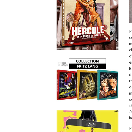
P
c
m
c
d
e
B
d
r
d
m
s
t
f
i
P