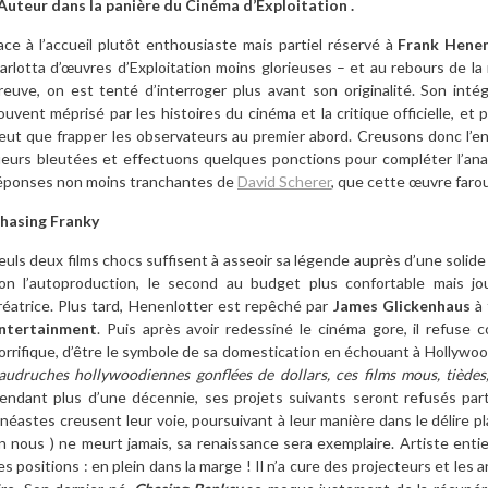
’Auteur dans la panière du Cinéma d’Exploitation .
ace à l’accueil plutôt enthousiaste mais partiel réservé à
Frank Henen
arlotta d’œuvres d’Exploitation moins glorieuses – et au rebours de la
reuve, on est tenté d’interroger plus avant son originalité. Son int
ouvent méprisé par les histoires du cinéma et la critique officielle, et
eut que frapper les observateurs au premier abord. Creusons donc l’e
ueurs bleutées et effectuons quelques ponctions pour compléter l’anal
éponses non moins tranchantes de
David Scherer
, que cette œuvre faro
hasing Franky
euls deux films chocs suffisent à asseoir sa légende auprès d’une solid
on l’autoproduction, le second au budget plus confortable mais jo
réatrice. Plus tard, Henenlotter est repêché par
James Glickenhaus
à 
ntertainment
. Puis après avoir redessiné le cinéma gore, il refuse
orrifique, d’être le symbole de sa domestication en échouant à Hollywo
audruches hollywoodiennes gonflées de dollars, ces films mous, tièdes
endant plus d’une décennie, ses projets suivants seront refusés par
inéastes creusent leur voie, poursuivant à leur manière dans le délire p
n nous ) ne meurt jamais, sa renaissance sera exemplaire. Artiste enti
es positions : en plein dans la marge ! Il n’a cure des projecteurs et les 