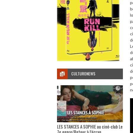
p
b
l
p
c
c
d
L
d
a
c
d
CULTURONEWS
p
p
n
LES STANCES A SOPHIE au ciné-club Le
7e genre/Retour à l’écran