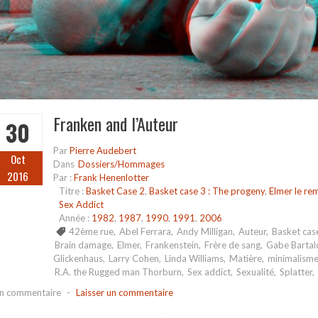
Franken and l’Auteur
30
Par
Pierre Audebert
Oct
Dans
Dossiers/Hommages
2016
Par :
Frank Henenlotter
Titre :
Basket Case 2
,
Basket case 3 : The progeny
,
Elmer le r
Sex Addict
Année :
1982
,
1987
,
1990
,
1991
,
2006
42ème rue
,
Abel Ferrara
,
Andy Milligan
,
Auteur
,
Basket cas
Brain damage
,
Elmer
,
Frankenstein
,
Frère de sang
,
Gabe Bartal
Glickenhaus
,
Larry Cohen
,
Linda Williams
,
Matière
,
minimalism
R.A. the Rugged man Thorburn
,
Sex addict
,
Sexualité
,
Splatter
,
n commentaire
-
Laisser un commentaire