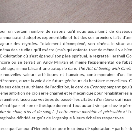
our un certain nombre de raisons qu’il nous appartient de disséque
ommunauté d’adeptes exponentielle et fut dès ses premiers faits d’ar
ajeure des eighties. Totalement décomplexé, son cinéma le situe au
inéma des studios qu’il exècre ( mais qui enfanta tout de même il y a bi
’Exploitation où s’est épanoui son père spirituel, le regretté Hershell 
ncore où se terrait un Andy Milligan et même l’expérimental, de l’abst
rakhage, immortalisant une autopsie dans
The Act of Seeing with One’
e nouvelles valeurs artistiques et humaines, contemporaine d’un T
éférences, ouvre la voie à de futurs géniteurs du bestiaire merveilleux.
ès ses débuts au thème de l’addiction, le dard de
Cronos
pompant goulûme
ême ambition de croiser le charnel et le mécanique pour réhabiliter les 
e ramifient jusqu’aux vestiges du passé ( les citation d’un Goya qui inspi
hématiques et son esthétique donnent tout autant vie que chez le père
aite de chair, d’os et de sang (…) cette masse morbide et périssable »
,
l’
2
maginaire débridé et goût de l’organique à leurs échelles respectives.
arce que l’amour d’Henenlotter pour le cinéma d’Exploitation – parfois