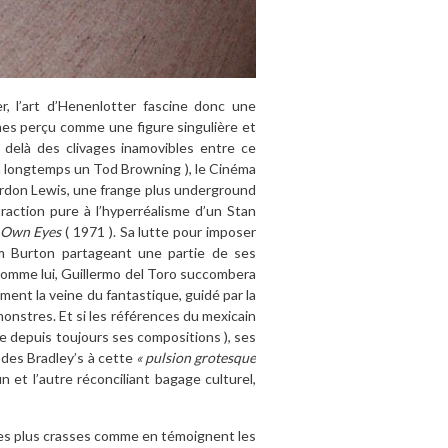
r, l’art d’Henenlotter fascine donc une
mes perçu comme une figure singulière et
 delà des clivages inamovibles entre ce
en longtemps un Tod Browning ), le Cinéma
Gordon Lewis, une frange plus underground
raction pure à l’hyperréalisme d’un Stan
s Own Eyes
( 1971 ). Sa lutte pour imposer
im Burton partageant une partie de ses
 Comme lui, Guillermo del Toro succombera
nt la veine du fantastique, guidé par la
monstres. Et si les références du mexicain
re depuis toujours ses compositions ), ses
 des Bradley’s à cette
« pulsion grotesque
un et l’autre réconciliant bagage culturel,
 des plus crasses comme en témoignent les