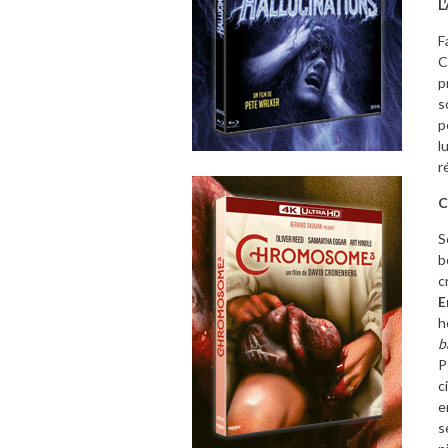
L
F
C
p
s
p
l
r
C
S
b
c
E
h
b
P
c
e
s