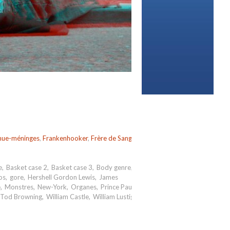
emue-méninges
,
Frankenhooker
,
Frère de Sang
,
e
,
Basket case 2
,
Basket case 3
,
Body genre
,
os
,
gore
,
Hershell Gordon Lewis
,
James
e
,
Monstres
,
New-York
,
Organes
,
Prince Paul
,
Tod Browning
,
William Castle
,
William Lustig