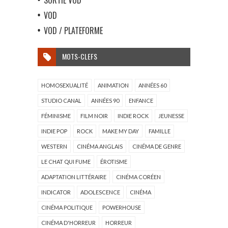
VOD
VOD / PLATEFORME
MOTS-CLEFS
HOMOSEXUALITÉ
ANIMATION
ANNÉES 60
STUDIO CANAL
ANNÉES 90
ENFANCE
FÉMINISME
FILM NOIR
INDIE ROCK
JEUNESSE
INDIE POP
ROCK
MAKE MY DAY
FAMILLE
WESTERN
CINÉMA ANGLAIS
CINÉMA DE GENRE
LE CHAT QUI FUME
ÉROTISME
ADAPTATION LITTÉRAIRE
CINÉMA CORÉEN
INDICATOR
ADOLESCENCE
CINÉMA
CINÉMA POLITIQUE
POWERHOUSE
CINÉMA D'HORREUR
HORREUR