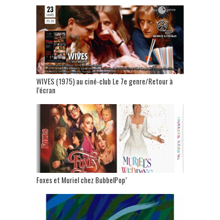
WIVES (1975) au ciné-club Le 7e genre/Retour à
l’écran
Foxes et Muriel chez BubbelPop’