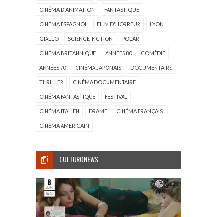
CINÉMA D'ANIMATION
FANTASTIQUE
CINÉMA ESPAGNOL
FILM D'HORREUR
LYON
GIALLO
SCIENCE-FICTION
POLAR
CINÉMA BRITANNIQUE
ANNÉES 80
COMÉDIE
ANNÉES 70
CINÉMA JAPONAIS
DOCUMENTAIRE
THRILLER
CINÉMA DOCUMENTAIRE
CINÉMA FANTASTIQUE
FESTIVAL
CINÉMA ITALIEN
DRAME
CINÉMA FRANÇAIS
CINÉMA AMERICAIN
CULTURONEWS