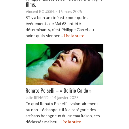
films.
Vincent ROUSSEL
-
16 mars 2025
S’il y a bien un cinéaste pour qui les
événements de Mai 68 ont été
déterminants, c’est Philippe Garrel, au
point qu’ils viennen...
Lire la suite
Renato Polselli – « Delirio Caldo »
Julie RENARD
-
14 janvier 2025
En quoi Renato Polselli – volontairement
ou non – échappe-t-il à la catégorie des
artisans besogneux du cinéma italien, ces
déclassés malheu...
Lire la suite