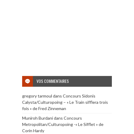
VOS COMMENTAIRES
gregory tarmoul
dans
Concours Sidonis
Calysta/Culturopoing – « Le Train sifflera trois
fois » de Fred Zinneman
Muniroh Burdani
dans
Concours
Metropolitan/Culturopoing -« Le Sifflet » de
Corin Hardy