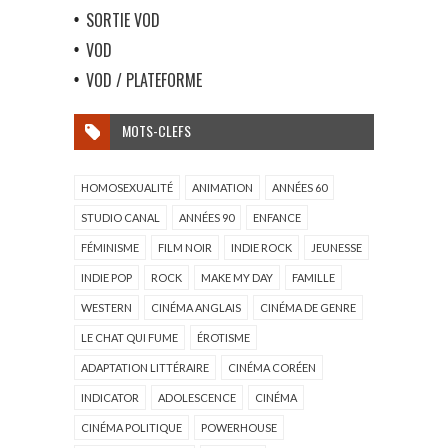
SORTIE VOD
VOD
VOD / PLATEFORME
MOTS-CLEFS
HOMOSEXUALITÉ
ANIMATION
ANNÉES 60
STUDIO CANAL
ANNÉES 90
ENFANCE
FÉMINISME
FILM NOIR
INDIE ROCK
JEUNESSE
INDIE POP
ROCK
MAKE MY DAY
FAMILLE
WESTERN
CINÉMA ANGLAIS
CINÉMA DE GENRE
LE CHAT QUI FUME
ÉROTISME
ADAPTATION LITTÉRAIRE
CINÉMA CORÉEN
INDICATOR
ADOLESCENCE
CINÉMA
CINÉMA POLITIQUE
POWERHOUSE