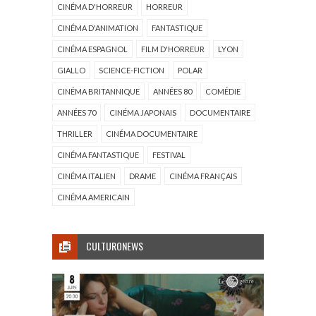
CINÉMA D'HORREUR
HORREUR
CINÉMA D'ANIMATION
FANTASTIQUE
CINÉMA ESPAGNOL
FILM D'HORREUR
LYON
GIALLO
SCIENCE-FICTION
POLAR
CINÉMA BRITANNIQUE
ANNÉES 80
COMÉDIE
ANNÉES 70
CINÉMA JAPONAIS
DOCUMENTAIRE
THRILLER
CINÉMA DOCUMENTAIRE
CINÉMA FANTASTIQUE
FESTIVAL
CINÉMA ITALIEN
DRAME
CINÉMA FRANÇAIS
CINÉMA AMERICAIN
CULTURONEWS