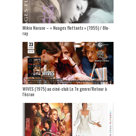
Mikio Naruse – « Nuages flottants » (1955) / Blu-
ray
WIVES (1975) au ciné-club Le 7e genre/Retour à
l’écran