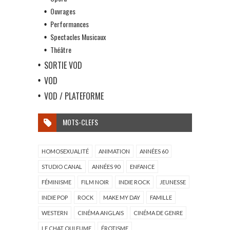
Ouvrages
Performances
Spectacles Musicaux
Théâtre
SORTIE VOD
VOD
VOD / PLATEFORME
MOTS-CLEFS
HOMOSEXUALITÉ
ANIMATION
ANNÉES 60
STUDIO CANAL
ANNÉES 90
ENFANCE
FÉMINISME
FILM NOIR
INDIE ROCK
JEUNESSE
INDIE POP
ROCK
MAKE MY DAY
FAMILLE
WESTERN
CINÉMA ANGLAIS
CINÉMA DE GENRE
LE CHAT QUI FUME
ÉROTISME