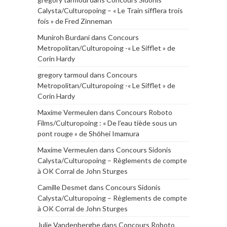
Calysta/Culturopoing – « Le Train sifflera trois
fois » de Fred Zinneman
Muniroh Burdani
dans
Concours
Metropolitan/Culturopoing -« Le Sifflet » de
Corin Hardy
gregory tarmoul
dans
Concours
Metropolitan/Culturopoing -« Le Sifflet » de
Corin Hardy
Maxime Vermeulen
dans
Concours Roboto
Films/Culturopoing : « De l’eau tiède sous un
pont rouge » de Shōhei Imamura
Maxime Vermeulen
dans
Concours Sidonis
Calysta/Culturopoing – Règlements de compte
à OK Corral de John Sturges
Camille Desmet
dans
Concours Sidonis
Calysta/Culturopoing – Règlements de compte
à OK Corral de John Sturges
Julie Vandenberghe
dans
Concours Roboto