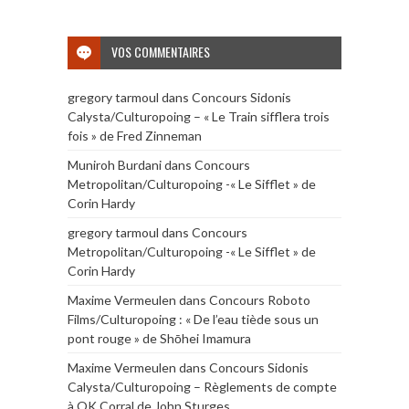
VOS COMMENTAIRES
gregory tarmoul
dans
Concours Sidonis
Calysta/Culturopoing – « Le Train sifflera trois
fois » de Fred Zinneman
Muniroh Burdani
dans
Concours
Metropolitan/Culturopoing -« Le Sifflet » de
Corin Hardy
gregory tarmoul
dans
Concours
Metropolitan/Culturopoing -« Le Sifflet » de
Corin Hardy
Maxime Vermeulen
dans
Concours Roboto
Films/Culturopoing : « De l’eau tiède sous un
pont rouge » de Shōhei Imamura
Maxime Vermeulen
dans
Concours Sidonis
Calysta/Culturopoing – Règlements de compte
à OK Corral de John Sturges