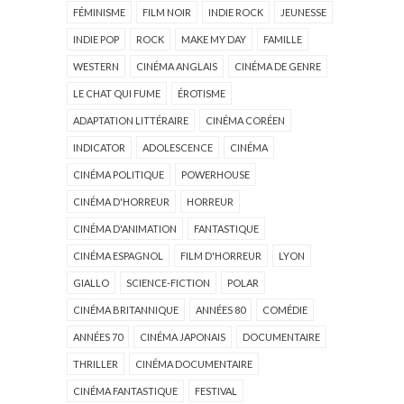
FÉMINISME
FILM NOIR
INDIE ROCK
JEUNESSE
INDIE POP
ROCK
MAKE MY DAY
FAMILLE
WESTERN
CINÉMA ANGLAIS
CINÉMA DE GENRE
LE CHAT QUI FUME
ÉROTISME
ADAPTATION LITTÉRAIRE
CINÉMA CORÉEN
INDICATOR
ADOLESCENCE
CINÉMA
CINÉMA POLITIQUE
POWERHOUSE
CINÉMA D'HORREUR
HORREUR
CINÉMA D'ANIMATION
FANTASTIQUE
CINÉMA ESPAGNOL
FILM D'HORREUR
LYON
GIALLO
SCIENCE-FICTION
POLAR
CINÉMA BRITANNIQUE
ANNÉES 80
COMÉDIE
ANNÉES 70
CINÉMA JAPONAIS
DOCUMENTAIRE
THRILLER
CINÉMA DOCUMENTAIRE
CINÉMA FANTASTIQUE
FESTIVAL