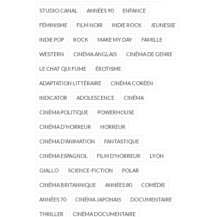
STUDIO CANAL
ANNÉES 90
ENFANCE
FÉMINISME
FILM NOIR
INDIE ROCK
JEUNESSE
INDIE POP
ROCK
MAKE MY DAY
FAMILLE
WESTERN
CINÉMA ANGLAIS
CINÉMA DE GENRE
LE CHAT QUI FUME
ÉROTISME
ADAPTATION LITTÉRAIRE
CINÉMA CORÉEN
INDICATOR
ADOLESCENCE
CINÉMA
CINÉMA POLITIQUE
POWERHOUSE
CINÉMA D'HORREUR
HORREUR
CINÉMA D'ANIMATION
FANTASTIQUE
CINÉMA ESPAGNOL
FILM D'HORREUR
LYON
GIALLO
SCIENCE-FICTION
POLAR
CINÉMA BRITANNIQUE
ANNÉES 80
COMÉDIE
ANNÉES 70
CINÉMA JAPONAIS
DOCUMENTAIRE
THRILLER
CINÉMA DOCUMENTAIRE