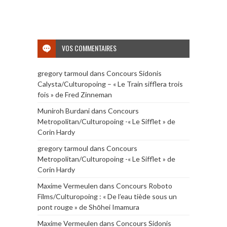
VOS COMMENTAIRES
gregory tarmoul
dans
Concours Sidonis
Calysta/Culturopoing – « Le Train sifflera trois
fois » de Fred Zinneman
Muniroh Burdani
dans
Concours
Metropolitan/Culturopoing -« Le Sifflet » de
Corin Hardy
gregory tarmoul
dans
Concours
Metropolitan/Culturopoing -« Le Sifflet » de
Corin Hardy
Maxime Vermeulen
dans
Concours Roboto
Films/Culturopoing : « De l’eau tiède sous un
pont rouge » de Shōhei Imamura
Maxime Vermeulen
dans
Concours Sidonis