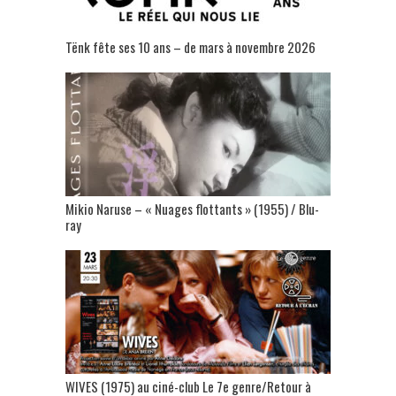
Tënk fête ses 10 ans – de mars à novembre 2026
Mikio Naruse – « Nuages flottants » (1955) / Blu-
ray
WIVES (1975) au ciné-club Le 7e genre/Retour à