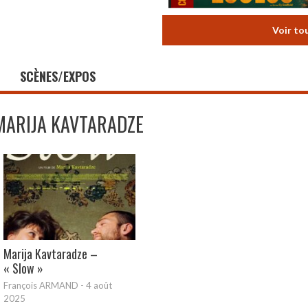
Voir to
SCÈNES/EXPOS
MARIJA KAVTARADZE
Marija Kavtaradze –
« Slow »
François ARMAND
-
4 août
2025