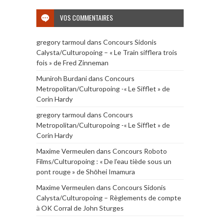
VOS COMMENTAIRES
gregory tarmoul
dans
Concours Sidonis
Calysta/Culturopoing – « Le Train sifflera trois
fois » de Fred Zinneman
Muniroh Burdani
dans
Concours
Metropolitan/Culturopoing -« Le Sifflet » de
Corin Hardy
gregory tarmoul
dans
Concours
Metropolitan/Culturopoing -« Le Sifflet » de
Corin Hardy
Maxime Vermeulen
dans
Concours Roboto
Films/Culturopoing : « De l’eau tiède sous un
pont rouge » de Shōhei Imamura
Maxime Vermeulen
dans
Concours Sidonis
Calysta/Culturopoing – Règlements de compte
à OK Corral de John Sturges