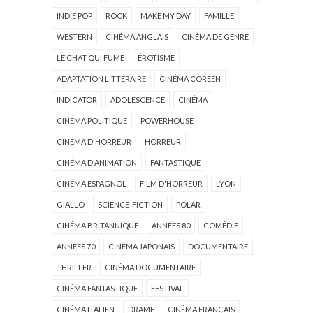
INDIE POP
ROCK
MAKE MY DAY
FAMILLE
WESTERN
CINÉMA ANGLAIS
CINÉMA DE GENRE
LE CHAT QUI FUME
ÉROTISME
ADAPTATION LITTÉRAIRE
CINÉMA CORÉEN
INDICATOR
ADOLESCENCE
CINÉMA
CINÉMA POLITIQUE
POWERHOUSE
CINÉMA D'HORREUR
HORREUR
CINÉMA D'ANIMATION
FANTASTIQUE
CINÉMA ESPAGNOL
FILM D'HORREUR
LYON
GIALLO
SCIENCE-FICTION
POLAR
CINÉMA BRITANNIQUE
ANNÉES 80
COMÉDIE
ANNÉES 70
CINÉMA JAPONAIS
DOCUMENTAIRE
THRILLER
CINÉMA DOCUMENTAIRE
CINÉMA FANTASTIQUE
FESTIVAL
CINÉMA ITALIEN
DRAME
CINÉMA FRANÇAIS