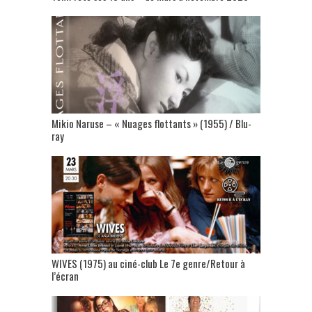
Mikio Naruse – « Nuages flottants » (1955) / Blu-
ray
WIVES (1975) au ciné-club Le 7e genre/Retour à
l’écran