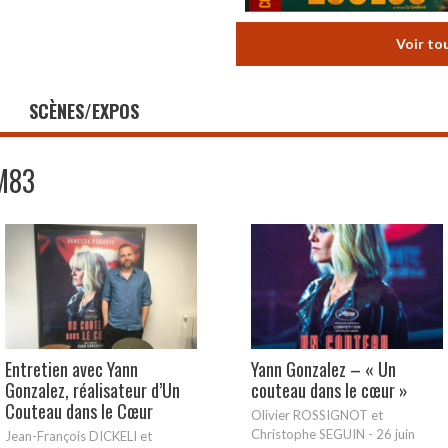
Voir to
SCÈNES/EXPOS
M83
Entretien avec Yann
Yann Gonzalez – « Un
Gonzalez, réalisateur d’Un
couteau dans le cœur »
Couteau dans le Cœur
Olivier ROSSIGNOT et
Christophe SEGUIN
-
26 juin
Jean-François DICKELI et