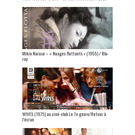
Mikio Naruse – « Nuages flottants » (1955) / Blu-
ray
WIVES (1975) au ciné-club Le 7e genre/Retour à
l’écran