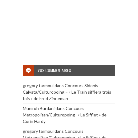
VOS COMMENTAIRES
gregory tarmoul
dans
Concours Sidonis
Calysta/Culturopoing – « Le Train sifflera trois
fois » de Fred Zinneman
Muniroh Burdani
dans
Concours
Metropolitan/Culturopoing -« Le Sifflet » de
Corin Hardy
gregory tarmoul
dans
Concours
Metropolitan/Culturopoing -« Le Sifflet » de