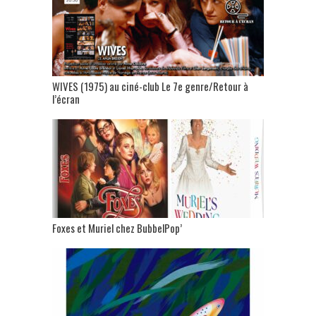
WIVES (1975) au ciné-club Le 7e genre/Retour à
l’écran
Foxes et Muriel chez BubbelPop’