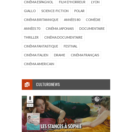
CINÉMA ESPAGNOL
FILM D'HORREUR
LYON
GIALLO
SCIENCE-FICTION
POLAR
CINÉMA BRITANNIQUE
ANNÉES 80
COMÉDIE
ANNÉES 70
CINÉMA JAPONAIS
DOCUMENTAIRE
THRILLER
CINÉMA DOCUMENTAIRE
CINÉMA FANTASTIQUE
FESTIVAL
CINÉMA ITALIEN
DRAME
CINÉMA FRANÇAIS
CINÉMA AMERICAIN
CULTURONEWS