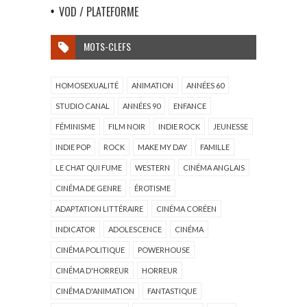
VOD / PLATEFORME
MOTS-CLEFS
HOMOSEXUALITÉ
ANIMATION
ANNÉES 60
STUDIO CANAL
ANNÉES 90
ENFANCE
FÉMINISME
FILM NOIR
INDIE ROCK
JEUNESSE
INDIE POP
ROCK
MAKE MY DAY
FAMILLE
LE CHAT QUI FUME
WESTERN
CINÉMA ANGLAIS
CINÉMA DE GENRE
ÉROTISME
ADAPTATION LITTÉRAIRE
CINÉMA CORÉEN
INDICATOR
ADOLESCENCE
CINÉMA
CINÉMA POLITIQUE
POWERHOUSE
CINÉMA D'HORREUR
HORREUR
CINÉMA D'ANIMATION
FANTASTIQUE