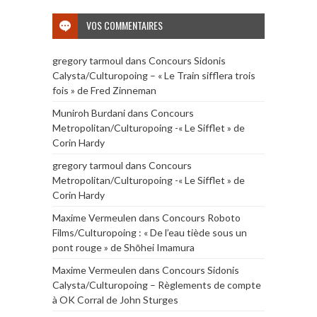
VOS COMMENTAIRES
gregory tarmoul
dans
Concours Sidonis
Calysta/Culturopoing – « Le Train sifflera trois
fois » de Fred Zinneman
Muniroh Burdani
dans
Concours
Metropolitan/Culturopoing -« Le Sifflet » de
Corin Hardy
gregory tarmoul
dans
Concours
Metropolitan/Culturopoing -« Le Sifflet » de
Corin Hardy
Maxime Vermeulen
dans
Concours Roboto
Films/Culturopoing : « De l’eau tiède sous un
pont rouge » de Shōhei Imamura
Maxime Vermeulen
dans
Concours Sidonis
Calysta/Culturopoing – Règlements de compte
à OK Corral de John Sturges