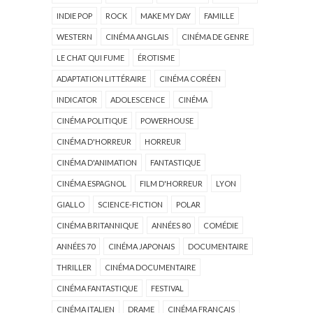
INDIE POP
ROCK
MAKE MY DAY
FAMILLE
WESTERN
CINÉMA ANGLAIS
CINÉMA DE GENRE
LE CHAT QUI FUME
ÉROTISME
ADAPTATION LITTÉRAIRE
CINÉMA CORÉEN
INDICATOR
ADOLESCENCE
CINÉMA
CINÉMA POLITIQUE
POWERHOUSE
CINÉMA D'HORREUR
HORREUR
CINÉMA D'ANIMATION
FANTASTIQUE
CINÉMA ESPAGNOL
FILM D'HORREUR
LYON
GIALLO
SCIENCE-FICTION
POLAR
CINÉMA BRITANNIQUE
ANNÉES 80
COMÉDIE
ANNÉES 70
CINÉMA JAPONAIS
DOCUMENTAIRE
THRILLER
CINÉMA DOCUMENTAIRE
CINÉMA FANTASTIQUE
FESTIVAL
CINÉMA ITALIEN
DRAME
CINÉMA FRANÇAIS