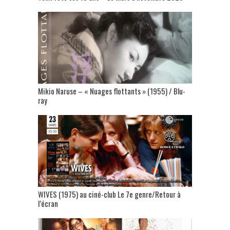
Mikio Naruse – « Nuages flottants » (1955) / Blu-
ray
WIVES (1975) au ciné-club Le 7e genre/Retour à
l’écran