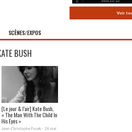
Voir to
SCÈNES/EXPOS
KATE BUSH
[Le jour & l’air] Kate Bush,
« The Man With The Child In
His Eyes »
Jean-Christophe Pucek
-
26 mai