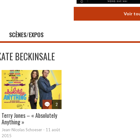
Voir to
SCÈNES/EXPOS
KATE BECKINSALE
2
Terry Jones – « Absolutely
Anything »
Jean-Nicolas Schoeser
-
11 août
2015