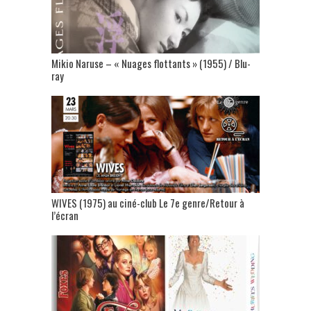
Mikio Naruse – « Nuages flottants » (1955) / Blu-
ray
WIVES (1975) au ciné-club Le 7e genre/Retour à
l’écran