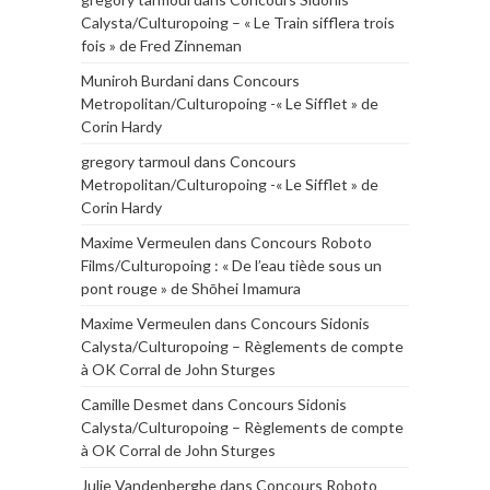
Calysta/Culturopoing – « Le Train sifflera trois
fois » de Fred Zinneman
Muniroh Burdani
dans
Concours
Metropolitan/Culturopoing -« Le Sifflet » de
Corin Hardy
gregory tarmoul
dans
Concours
Metropolitan/Culturopoing -« Le Sifflet » de
Corin Hardy
Maxime Vermeulen
dans
Concours Roboto
Films/Culturopoing : « De l’eau tiède sous un
pont rouge » de Shōhei Imamura
Maxime Vermeulen
dans
Concours Sidonis
Calysta/Culturopoing – Règlements de compte
à OK Corral de John Sturges
Camille Desmet
dans
Concours Sidonis
Calysta/Culturopoing – Règlements de compte
à OK Corral de John Sturges
Julie Vandenberghe
dans
Concours Roboto