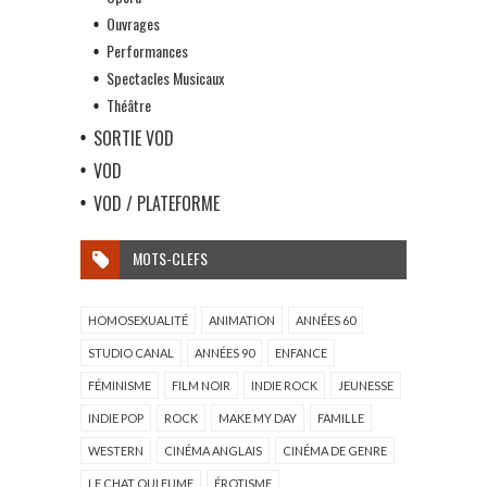
Ouvrages
Performances
Spectacles Musicaux
Théâtre
SORTIE VOD
VOD
VOD / PLATEFORME
MOTS-CLEFS
HOMOSEXUALITÉ
ANIMATION
ANNÉES 60
STUDIO CANAL
ANNÉES 90
ENFANCE
FÉMINISME
FILM NOIR
INDIE ROCK
JEUNESSE
INDIE POP
ROCK
MAKE MY DAY
FAMILLE
WESTERN
CINÉMA ANGLAIS
CINÉMA DE GENRE
LE CHAT QUI FUME
ÉROTISME