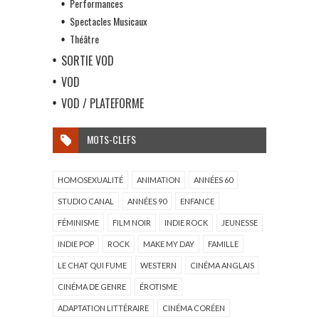
Performances
Spectacles Musicaux
Théâtre
SORTIE VOD
VOD
VOD / PLATEFORME
MOTS-CLEFS
HOMOSEXUALITÉ
ANIMATION
ANNÉES 60
STUDIO CANAL
ANNÉES 90
ENFANCE
FÉMINISME
FILM NOIR
INDIE ROCK
JEUNESSE
INDIE POP
ROCK
MAKE MY DAY
FAMILLE
LE CHAT QUI FUME
WESTERN
CINÉMA ANGLAIS
CINÉMA DE GENRE
ÉROTISME
ADAPTATION LITTÉRAIRE
CINÉMA CORÉEN