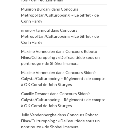
Muniroh Burdani
dans
Concours
Metropolitan/Culturopoing -« Le Sifflet » de
Corin Hardy
gregory tarmoul
dans
Concours
Metropolitan/Culturopoing -« Le Sifflet » de
Corin Hardy
Maxime Vermeulen
dans
Concours Roboto
Films/Culturopoing : « De l’eau tiède sous un
pont rouge » de Shōhei Imamura
Maxime Vermeulen
dans
Concours Sidonis
Calysta/Culturopoing – Règlements de compte
à OK Corral de John Sturges
Camille Desmet
dans
Concours Sidonis
Calysta/Culturopoing – Règlements de compte
à OK Corral de John Sturges
Julie Vandenberghe
dans
Concours Roboto
Films/Culturopoing : « De l’eau tiède sous un
pont rouge » de Shōhei Imamura