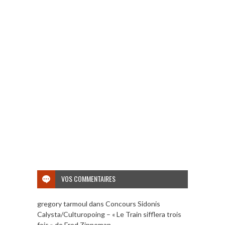
VOS COMMENTAIRES
gregory tarmoul
dans
Concours Sidonis
Calysta/Culturopoing – « Le Train sifflera trois
fois » de Fred Zinneman