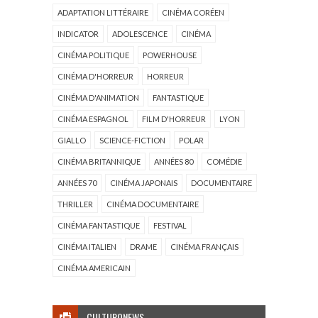
ADAPTATION LITTÉRAIRE
CINÉMA CORÉEN
INDICATOR
ADOLESCENCE
CINÉMA
CINÉMA POLITIQUE
POWERHOUSE
CINÉMA D'HORREUR
HORREUR
CINÉMA D'ANIMATION
FANTASTIQUE
CINÉMA ESPAGNOL
FILM D'HORREUR
LYON
GIALLO
SCIENCE-FICTION
POLAR
CINÉMA BRITANNIQUE
ANNÉES 80
COMÉDIE
ANNÉES 70
CINÉMA JAPONAIS
DOCUMENTAIRE
THRILLER
CINÉMA DOCUMENTAIRE
CINÉMA FANTASTIQUE
FESTIVAL
CINÉMA ITALIEN
DRAME
CINÉMA FRANÇAIS
CINÉMA AMERICAIN
CULTURONEWS