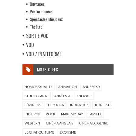
Ouvrages
Performances
Spectacles Musicaux
Théâtre
SORTIE VOD
VOD
VOD / PLATEFORME
MOTS-CLEFS
HOMOSEXUALITÉ
ANIMATION
ANNÉES 60
STUDIO CANAL
ANNÉES 90
ENFANCE
FÉMINISME
FILM NOIR
INDIE ROCK
JEUNESSE
INDIE POP
ROCK
MAKE MY DAY
FAMILLE
WESTERN
CINÉMA ANGLAIS
CINÉMA DE GENRE
LE CHAT QUI FUME
ÉROTISME