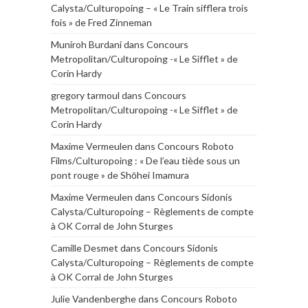
Calysta/Culturopoing – « Le Train sifflera trois
fois » de Fred Zinneman
Muniroh Burdani
dans
Concours
Metropolitan/Culturopoing -« Le Sifflet » de
Corin Hardy
gregory tarmoul
dans
Concours
Metropolitan/Culturopoing -« Le Sifflet » de
Corin Hardy
Maxime Vermeulen
dans
Concours Roboto
Films/Culturopoing : « De l’eau tiède sous un
pont rouge » de Shōhei Imamura
Maxime Vermeulen
dans
Concours Sidonis
Calysta/Culturopoing – Règlements de compte
à OK Corral de John Sturges
Camille Desmet
dans
Concours Sidonis
Calysta/Culturopoing – Règlements de compte
à OK Corral de John Sturges
Julie Vandenberghe
dans
Concours Roboto