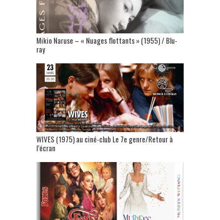
Mikio Naruse – « Nuages flottants » (1955) / Blu-
ray
WIVES (1975) au ciné-club Le 7e genre/Retour à
l’écran