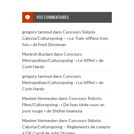
VOS COMMENTAIRES
gregory tarmoul
dans
Concours Sidonis
Calysta/Culturopoing – « Le Train sifflera trois
fois » de Fred Zinneman
Muniroh Burdani
dans
Concours
Metropolitan/Culturopoing -« Le Sifflet » de
Corin Hardy
gregory tarmoul
dans
Concours
Metropolitan/Culturopoing -« Le Sifflet » de
Corin Hardy
Maxime Vermeulen
dans
Concours Roboto
Films/Culturopoing : « De l’eau tiède sous un
pont rouge » de Shōhei Imamura
Maxime Vermeulen
dans
Concours Sidonis
Calysta/Culturopoing – Règlements de compte
à OK Corral de John Sturges