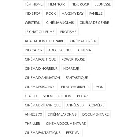
FÉMINISME
FILM NOIR
INDIE ROCK
JEUNESSE
INDIE POP
ROCK
MAKE MY DAY
FAMILLE
WESTERN
CINÉMA ANGLAIS
CINÉMA DE GENRE
LE CHAT QUI FUME
ÉROTISME
ADAPTATION LITTÉRAIRE
CINÉMA CORÉEN
INDICATOR
ADOLESCENCE
CINÉMA
CINÉMA POLITIQUE
POWERHOUSE
CINÉMA D'HORREUR
HORREUR
CINÉMA D'ANIMATION
FANTASTIQUE
CINÉMA ESPAGNOL
FILM D'HORREUR
LYON
GIALLO
SCIENCE-FICTION
POLAR
CINÉMA BRITANNIQUE
ANNÉES 80
COMÉDIE
ANNÉES 70
CINÉMA JAPONAIS
DOCUMENTAIRE
THRILLER
CINÉMA DOCUMENTAIRE
CINÉMA FANTASTIQUE
FESTIVAL