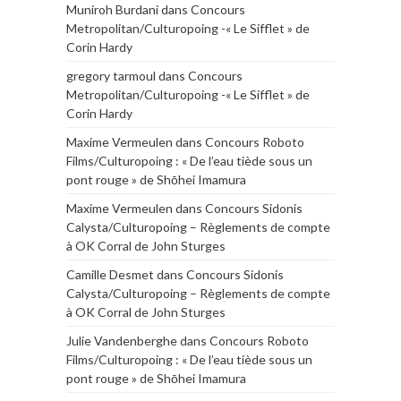
Muniroh Burdani
dans
Concours
Metropolitan/Culturopoing -« Le Sifflet » de
Corin Hardy
gregory tarmoul
dans
Concours
Metropolitan/Culturopoing -« Le Sifflet » de
Corin Hardy
Maxime Vermeulen
dans
Concours Roboto
Films/Culturopoing : « De l’eau tiède sous un
pont rouge » de Shōhei Imamura
Maxime Vermeulen
dans
Concours Sidonis
Calysta/Culturopoing – Règlements de compte
à OK Corral de John Sturges
Camille Desmet
dans
Concours Sidonis
Calysta/Culturopoing – Règlements de compte
à OK Corral de John Sturges
Julie Vandenberghe
dans
Concours Roboto
Films/Culturopoing : « De l’eau tiède sous un
pont rouge » de Shōhei Imamura