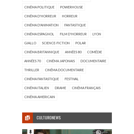
CINÉMA POLITIQUE
POWERHOUSE
CINÉMA D'HORREUR
HORREUR
CINÉMA D'ANIMATION
FANTASTIQUE
CINÉMA ESPAGNOL
FILM D'HORREUR
LYON
GIALLO
SCIENCE-FICTION
POLAR
CINÉMA BRITANNIQUE
ANNÉES 80
COMÉDIE
ANNÉES 70
CINÉMA JAPONAIS
DOCUMENTAIRE
THRILLER
CINÉMA DOCUMENTAIRE
CINÉMA FANTASTIQUE
FESTIVAL
CINÉMA ITALIEN
DRAME
CINÉMA FRANÇAIS
CINÉMA AMERICAIN
CULTURONEWS