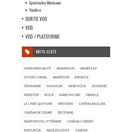
Spectacles Musicaux
Théâtre
SORTIE VOD
VOD
VOD / PLATEFORME
MOTS-CLEFS
HOMOSEXUALITÉ
ANIMATION
ANNÉES 60
STUDIO CANAL
ANNÉES 90
ENFANCE
FÉMINISME
FILM NOIR
INDIE ROCK
JEUNESSE
INDIE POP
ROCK
MAKE MY DAY
FAMILLE
LE CHAT QUI FUME
WESTERN
CINÉMA ANGLAIS
CINÉMA DE GENRE
ÉROTISME
ADAPTATION LITTÉRAIRE
CINÉMA CORÉEN
INDICATOR
ADOLESCENCE
CINÉMA