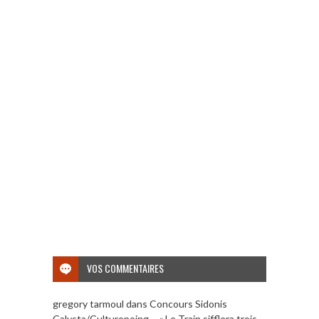
VOS COMMENTAIRES
gregory tarmoul
dans
Concours Sidonis
Calysta/Culturopoing – « Le Train sifflera trois