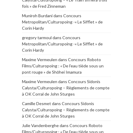
fois » de Fred Zinneman
Muniroh Burdani
dans
Concours
Metropolitan/Culturopoing -« Le Sifflet » de
Corin Hardy
gregory tarmoul
dans
Concours
Metropolitan/Culturopoing -« Le Sifflet » de
Corin Hardy
Maxime Vermeulen
dans
Concours Roboto
Films/Culturopoing : « De l’eau tiède sous un
pont rouge » de Shōhei Imamura
Maxime Vermeulen
dans
Concours Sidonis
Calysta/Culturopoing – Règlements de compte
à OK Corral de John Sturges
Camille Desmet
dans
Concours Sidonis
Calysta/Culturopoing – Règlements de compte
à OK Corral de John Sturges
Julie Vandenberghe
dans
Concours Roboto
Films/Culturopoing : « De l’eau tiède sous un