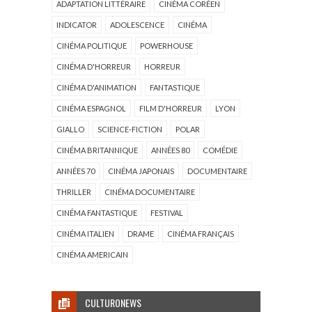
ADAPTATION LITTÉRAIRE
CINÉMA CORÉEN
INDICATOR
ADOLESCENCE
CINÉMA
CINÉMA POLITIQUE
POWERHOUSE
CINÉMA D'HORREUR
HORREUR
CINÉMA D'ANIMATION
FANTASTIQUE
CINÉMA ESPAGNOL
FILM D'HORREUR
LYON
GIALLO
SCIENCE-FICTION
POLAR
CINÉMA BRITANNIQUE
ANNÉES 80
COMÉDIE
ANNÉES 70
CINÉMA JAPONAIS
DOCUMENTAIRE
THRILLER
CINÉMA DOCUMENTAIRE
CINÉMA FANTASTIQUE
FESTIVAL
CINÉMA ITALIEN
DRAME
CINÉMA FRANÇAIS
CINÉMA AMERICAIN
CULTURONEWS