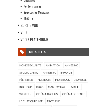
Ouvrages
Performances
Spectacles Musicaux
Théâtre
SORTIE VOD
VOD
VOD / PLATEFORME
MOTS-CLEFS
HOMOSEXUALITÉ
ANIMATION
ANNÉES 60
STUDIO CANAL
ANNÉES 90
ENFANCE
FÉMINISME
FILM NOIR
INDIE ROCK
JEUNESSE
INDIE POP
ROCK
MAKE MY DAY
FAMILLE
WESTERN
CINÉMA ANGLAIS
CINÉMA DE GENRE
LE CHAT QUI FUME
ÉROTISME