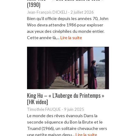
(1990)
Jean-François DICKELI
-
2 juillet 2026
Bien qu’il officie depuis les années 70, John
Woo devra attendre 1986 pour exploser
aux yeux des cinéphiles du monde entier.
Cette année-là,...
Lire la suite
King Hu – « L’Auberge du Printemps »
[HK video]
Timothée FAUQUE
-
9 juin 2025
Le monde des rêves évanouis Dans la
seconde séquence du Bon la Brute et le
Truand (1966), un solitaire chevauche vers
une petite maison depu...
Lire la suite