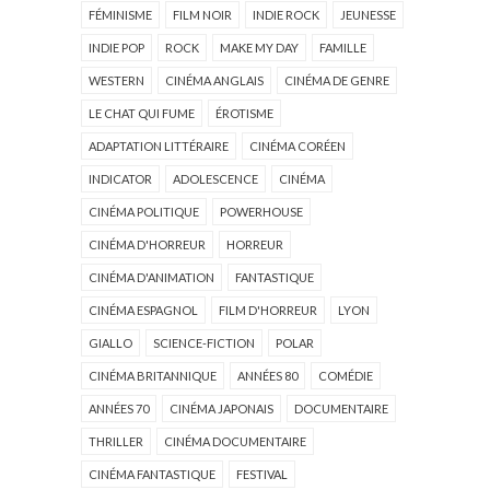
FÉMINISME
FILM NOIR
INDIE ROCK
JEUNESSE
INDIE POP
ROCK
MAKE MY DAY
FAMILLE
WESTERN
CINÉMA ANGLAIS
CINÉMA DE GENRE
LE CHAT QUI FUME
ÉROTISME
ADAPTATION LITTÉRAIRE
CINÉMA CORÉEN
INDICATOR
ADOLESCENCE
CINÉMA
CINÉMA POLITIQUE
POWERHOUSE
CINÉMA D'HORREUR
HORREUR
CINÉMA D'ANIMATION
FANTASTIQUE
CINÉMA ESPAGNOL
FILM D'HORREUR
LYON
GIALLO
SCIENCE-FICTION
POLAR
CINÉMA BRITANNIQUE
ANNÉES 80
COMÉDIE
ANNÉES 70
CINÉMA JAPONAIS
DOCUMENTAIRE
THRILLER
CINÉMA DOCUMENTAIRE
CINÉMA FANTASTIQUE
FESTIVAL