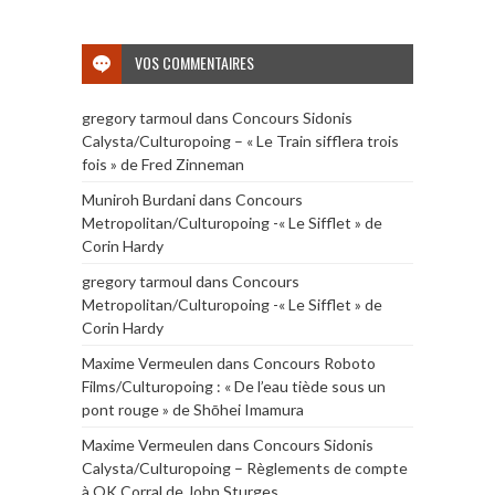
VOS COMMENTAIRES
gregory tarmoul
dans
Concours Sidonis
Calysta/Culturopoing – « Le Train sifflera trois
fois » de Fred Zinneman
Muniroh Burdani
dans
Concours
Metropolitan/Culturopoing -« Le Sifflet » de
Corin Hardy
gregory tarmoul
dans
Concours
Metropolitan/Culturopoing -« Le Sifflet » de
Corin Hardy
Maxime Vermeulen
dans
Concours Roboto
Films/Culturopoing : « De l’eau tiède sous un
pont rouge » de Shōhei Imamura
Maxime Vermeulen
dans
Concours Sidonis
Calysta/Culturopoing – Règlements de compte
à OK Corral de John Sturges