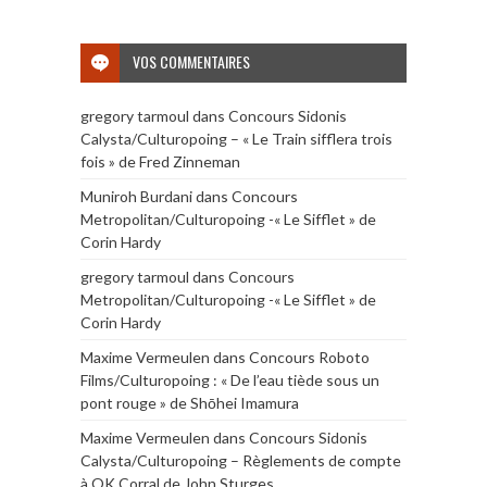
VOS COMMENTAIRES
gregory tarmoul
dans
Concours Sidonis
Calysta/Culturopoing – « Le Train sifflera trois
fois » de Fred Zinneman
Muniroh Burdani
dans
Concours
Metropolitan/Culturopoing -« Le Sifflet » de
Corin Hardy
gregory tarmoul
dans
Concours
Metropolitan/Culturopoing -« Le Sifflet » de
Corin Hardy
Maxime Vermeulen
dans
Concours Roboto
Films/Culturopoing : « De l’eau tiède sous un
pont rouge » de Shōhei Imamura
Maxime Vermeulen
dans
Concours Sidonis
Calysta/Culturopoing – Règlements de compte
à OK Corral de John Sturges