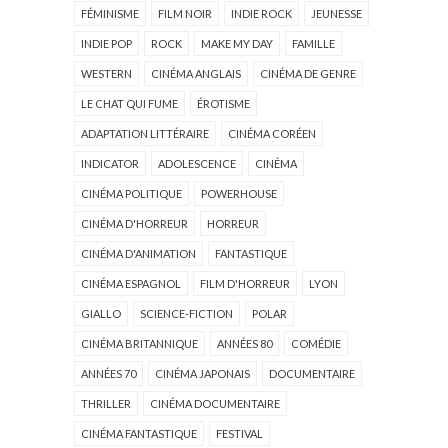
FÉMINISME
FILM NOIR
INDIE ROCK
JEUNESSE
INDIE POP
ROCK
MAKE MY DAY
FAMILLE
WESTERN
CINÉMA ANGLAIS
CINÉMA DE GENRE
LE CHAT QUI FUME
ÉROTISME
ADAPTATION LITTÉRAIRE
CINÉMA CORÉEN
INDICATOR
ADOLESCENCE
CINÉMA
CINÉMA POLITIQUE
POWERHOUSE
CINÉMA D'HORREUR
HORREUR
CINÉMA D'ANIMATION
FANTASTIQUE
CINÉMA ESPAGNOL
FILM D'HORREUR
LYON
GIALLO
SCIENCE-FICTION
POLAR
CINÉMA BRITANNIQUE
ANNÉES 80
COMÉDIE
ANNÉES 70
CINÉMA JAPONAIS
DOCUMENTAIRE
THRILLER
CINÉMA DOCUMENTAIRE
CINÉMA FANTASTIQUE
FESTIVAL