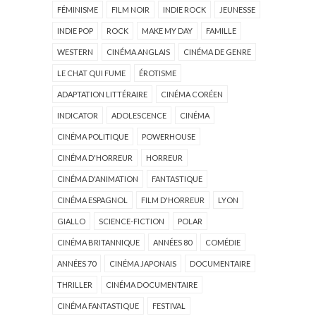
FÉMINISME
FILM NOIR
INDIE ROCK
JEUNESSE
INDIE POP
ROCK
MAKE MY DAY
FAMILLE
WESTERN
CINÉMA ANGLAIS
CINÉMA DE GENRE
LE CHAT QUI FUME
ÉROTISME
ADAPTATION LITTÉRAIRE
CINÉMA CORÉEN
INDICATOR
ADOLESCENCE
CINÉMA
CINÉMA POLITIQUE
POWERHOUSE
CINÉMA D'HORREUR
HORREUR
CINÉMA D'ANIMATION
FANTASTIQUE
CINÉMA ESPAGNOL
FILM D'HORREUR
LYON
GIALLO
SCIENCE-FICTION
POLAR
CINÉMA BRITANNIQUE
ANNÉES 80
COMÉDIE
ANNÉES 70
CINÉMA JAPONAIS
DOCUMENTAIRE
THRILLER
CINÉMA DOCUMENTAIRE
CINÉMA FANTASTIQUE
FESTIVAL