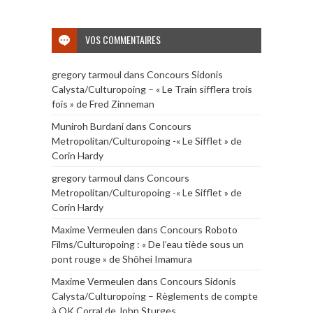
VOS COMMENTAIRES
gregory tarmoul
dans
Concours Sidonis
Calysta/Culturopoing – « Le Train sifflera trois
fois » de Fred Zinneman
Muniroh Burdani
dans
Concours
Metropolitan/Culturopoing -« Le Sifflet » de
Corin Hardy
gregory tarmoul
dans
Concours
Metropolitan/Culturopoing -« Le Sifflet » de
Corin Hardy
Maxime Vermeulen
dans
Concours Roboto
Films/Culturopoing : « De l’eau tiède sous un
pont rouge » de Shōhei Imamura
Maxime Vermeulen
dans
Concours Sidonis
Calysta/Culturopoing – Règlements de compte
à OK Corral de John Sturges