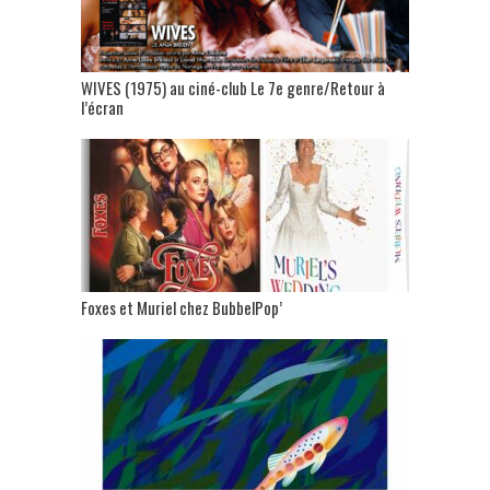
WIVES (1975) au ciné-club Le 7e genre/Retour à
l’écran
Foxes et Muriel chez BubbelPop’