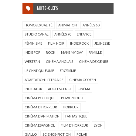
MOTS-CLEFS
HOMOSEXUALITÉ
ANIMATION
ANNÉES 60
STUDIO CANAL
ANNÉES 90
ENFANCE
FÉMINISME
FILM NOIR
INDIE ROCK
JEUNESSE
INDIE POP
ROCK
MAKE MY DAY
FAMILLE
WESTERN
CINÉMA ANGLAIS
CINÉMA DE GENRE
LE CHAT QUI FUME
ÉROTISME
ADAPTATION LITTÉRAIRE
CINÉMA CORÉEN
INDICATOR
ADOLESCENCE
CINÉMA
CINÉMA POLITIQUE
POWERHOUSE
CINÉMA D'HORREUR
HORREUR
CINÉMA D'ANIMATION
FANTASTIQUE
CINÉMA ESPAGNOL
FILM D'HORREUR
LYON
GIALLO
SCIENCE-FICTION
POLAR