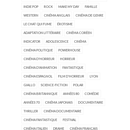
INDIE POP
ROCK
MAKE MY DAY
FAMILLE
WESTERN
CINÉMA ANGLAIS
CINÉMA DE GENRE
LE CHAT QUI FUME
ÉROTISME
ADAPTATION LITTÉRAIRE
CINÉMA CORÉEN
INDICATOR
ADOLESCENCE
CINÉMA
CINÉMA POLITIQUE
POWERHOUSE
CINÉMA D'HORREUR
HORREUR
CINÉMA D'ANIMATION
FANTASTIQUE
CINÉMA ESPAGNOL
FILM D'HORREUR
LYON
GIALLO
SCIENCE-FICTION
POLAR
CINÉMA BRITANNIQUE
ANNÉES 80
COMÉDIE
ANNÉES 70
CINÉMA JAPONAIS
DOCUMENTAIRE
THRILLER
CINÉMA DOCUMENTAIRE
CINÉMA FANTASTIQUE
FESTIVAL
CINÉMA ITALIEN
DRAME
CINÉMA FRANÇAIS