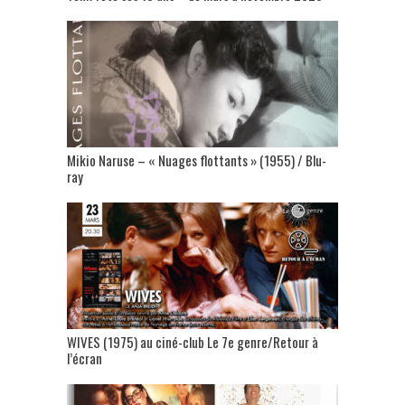
Mikio Naruse – « Nuages flottants » (1955) / Blu-
ray
WIVES (1975) au ciné-club Le 7e genre/Retour à
l’écran