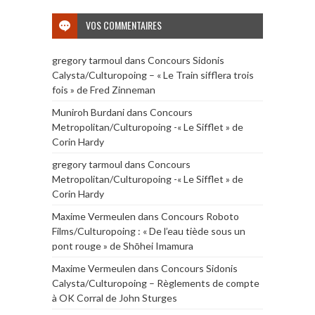
VOS COMMENTAIRES
gregory tarmoul
dans
Concours Sidonis
Calysta/Culturopoing – « Le Train sifflera trois
fois » de Fred Zinneman
Muniroh Burdani
dans
Concours
Metropolitan/Culturopoing -« Le Sifflet » de
Corin Hardy
gregory tarmoul
dans
Concours
Metropolitan/Culturopoing -« Le Sifflet » de
Corin Hardy
Maxime Vermeulen
dans
Concours Roboto
Films/Culturopoing : « De l’eau tiède sous un
pont rouge » de Shōhei Imamura
Maxime Vermeulen
dans
Concours Sidonis
Calysta/Culturopoing – Règlements de compte
à OK Corral de John Sturges