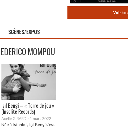
Voir to
SCÈNES/EXPOS
FEDERICO MOMPOU
Işıl Bengi – « Terre de jeu »
(Insolite Records)
Axelle GIRARD
-
1 mars 2022
Née à Istanbul, Işıl Bengi s’est