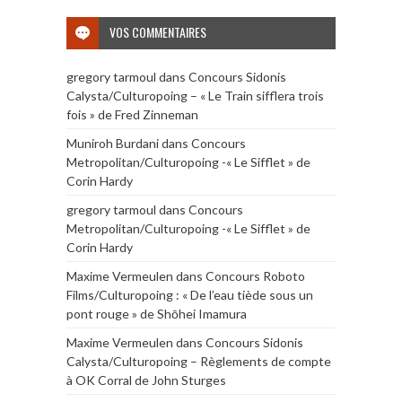
VOS COMMENTAIRES
gregory tarmoul
dans
Concours Sidonis
Calysta/Culturopoing – « Le Train sifflera trois
fois » de Fred Zinneman
Muniroh Burdani
dans
Concours
Metropolitan/Culturopoing -« Le Sifflet » de
Corin Hardy
gregory tarmoul
dans
Concours
Metropolitan/Culturopoing -« Le Sifflet » de
Corin Hardy
Maxime Vermeulen
dans
Concours Roboto
Films/Culturopoing : « De l’eau tiède sous un
pont rouge » de Shōhei Imamura
Maxime Vermeulen
dans
Concours Sidonis
Calysta/Culturopoing – Règlements de compte
à OK Corral de John Sturges