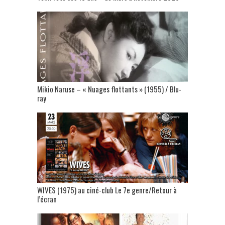
Mikio Naruse – « Nuages flottants » (1955) / Blu-
ray
WIVES (1975) au ciné-club Le 7e genre/Retour à
l’écran