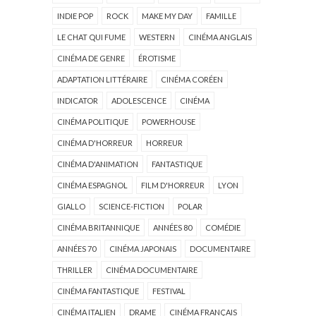
INDIE POP
ROCK
MAKE MY DAY
FAMILLE
LE CHAT QUI FUME
WESTERN
CINÉMA ANGLAIS
CINÉMA DE GENRE
ÉROTISME
ADAPTATION LITTÉRAIRE
CINÉMA CORÉEN
INDICATOR
ADOLESCENCE
CINÉMA
CINÉMA POLITIQUE
POWERHOUSE
CINÉMA D'HORREUR
HORREUR
CINÉMA D'ANIMATION
FANTASTIQUE
CINÉMA ESPAGNOL
FILM D'HORREUR
LYON
GIALLO
SCIENCE-FICTION
POLAR
CINÉMA BRITANNIQUE
ANNÉES 80
COMÉDIE
ANNÉES 70
CINÉMA JAPONAIS
DOCUMENTAIRE
THRILLER
CINÉMA DOCUMENTAIRE
CINÉMA FANTASTIQUE
FESTIVAL
CINÉMA ITALIEN
DRAME
CINÉMA FRANÇAIS