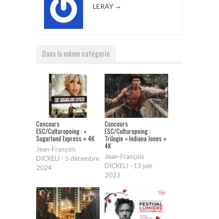
LERAY
→
Dans la même catégorie
Concours
Concours
ESC/Culturopoing : «
ESC/Culturopoing :
Sugarland Express » 4K
Trilogie « Indiana Jones »
4K
Jean-François
Jean-François
DICKELI
-
5 décembre
DICKELI
-
13 juin
2024
2023