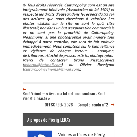
© Tous droits réservés. Culturopoing.com est un site
intégralement bénévole (Association de loi 1901) et
respecte les droits d’auteur, dans le respect du travail
des artistes que nous cherchons à valoriser. Les
photos visibles sur le site ne sont là qu’à titre
illustratif, non dans un but d’exploitation commerciale
et ne sont pas la propriété de Culturopoing.
Néanmoins, si une photographie avait malgré tout
échappé à notre contrôle, elle sera de fait enlevée
immédiatement. Nous comptons sur la bienveillance
et vigilance de chaque lecteur – anonyme,
distributeur, attaché de presse, artiste, photographe.
Merci de contacter Bruno Piszczorowicz
(
lebornu@hotmail.com
) ou Olivier Rossignot
(
culturopoingcinema@gmail.com
).
René Viénet – « Avec ma bite et mon couteau : René
Viénet cinéaste »
OFFSCREEN 2026 – Compte-rendu n°2
A propos de Pierig LERAY
Voir les articles de Pierig