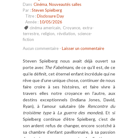
Dans
Cinéma
,
Nouveautés salles
Par :
Steven Spielberg
Titre :
Disclosure Day
Année :
10/05/2026
cinéma americain
,
Croyance
,
extra-
terrestre
,
religion
,
révélation
,
science-
fiction
Aucun commentaire
-
Laisser un commentaire
Steven Spielberg nous avait déjà ouvert sa
porte avec
The Fabelmans
, de ce qu’il est, de ce
qui le définit, cet éternel enfant incrédule qui ne
rêve que d’une unique chose, continuer de nous
faire croire à ses histoires, et faire vivre à
travers elles notre croyance en l’autre, aux
destins exceptionnels (Indiana Jones, David,
Ryan), à l’amour salutaire (de
Rencontre du
troisième type
à
La guerre des mondes
). Et si
Spielberg continue d’être Spielberg, c’est de
son ardent refus de changer, encore scotché à
sa chambre d’enfant pavillonnaire, à sa passion