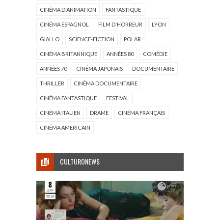
CINÉMA D'ANIMATION
FANTASTIQUE
CINÉMA ESPAGNOL
FILM D'HORREUR
LYON
GIALLO
SCIENCE-FICTION
POLAR
CINÉMA BRITANNIQUE
ANNÉES 80
COMÉDIE
ANNÉES 70
CINÉMA JAPONAIS
DOCUMENTAIRE
THRILLER
CINÉMA DOCUMENTAIRE
CINÉMA FANTASTIQUE
FESTIVAL
CINÉMA ITALIEN
DRAME
CINÉMA FRANÇAIS
CINÉMA AMERICAIN
CULTURONEWS