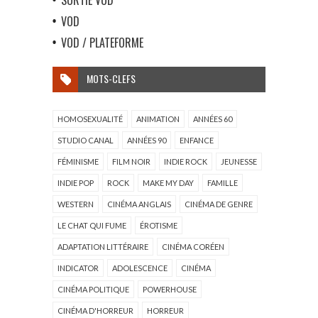
VOD
VOD / PLATEFORME
MOTS-CLEFS
HOMOSEXUALITÉ
ANIMATION
ANNÉES 60
STUDIO CANAL
ANNÉES 90
ENFANCE
FÉMINISME
FILM NOIR
INDIE ROCK
JEUNESSE
INDIE POP
ROCK
MAKE MY DAY
FAMILLE
WESTERN
CINÉMA ANGLAIS
CINÉMA DE GENRE
LE CHAT QUI FUME
ÉROTISME
ADAPTATION LITTÉRAIRE
CINÉMA CORÉEN
INDICATOR
ADOLESCENCE
CINÉMA
CINÉMA POLITIQUE
POWERHOUSE
CINÉMA D'HORREUR
HORREUR