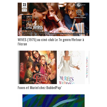
WIVES (1975) au ciné-club Le 7e genre/Retour à
l’écran
Foxes et Muriel chez BubbelPop’