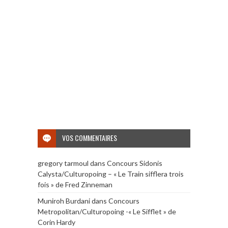
VOS COMMENTAIRES
gregory tarmoul
dans
Concours Sidonis
Calysta/Culturopoing – « Le Train sifflera trois
fois » de Fred Zinneman
Muniroh Burdani
dans
Concours
Metropolitan/Culturopoing -« Le Sifflet » de
Corin Hardy