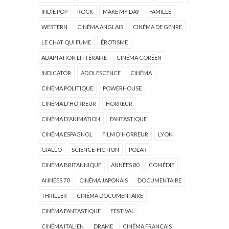
INDIE POP
ROCK
MAKE MY DAY
FAMILLE
WESTERN
CINÉMA ANGLAIS
CINÉMA DE GENRE
LE CHAT QUI FUME
ÉROTISME
ADAPTATION LITTÉRAIRE
CINÉMA CORÉEN
INDICATOR
ADOLESCENCE
CINÉMA
CINÉMA POLITIQUE
POWERHOUSE
CINÉMA D'HORREUR
HORREUR
CINÉMA D'ANIMATION
FANTASTIQUE
CINÉMA ESPAGNOL
FILM D'HORREUR
LYON
GIALLO
SCIENCE-FICTION
POLAR
CINÉMA BRITANNIQUE
ANNÉES 80
COMÉDIE
ANNÉES 70
CINÉMA JAPONAIS
DOCUMENTAIRE
THRILLER
CINÉMA DOCUMENTAIRE
CINÉMA FANTASTIQUE
FESTIVAL
CINÉMA ITALIEN
DRAME
CINÉMA FRANÇAIS