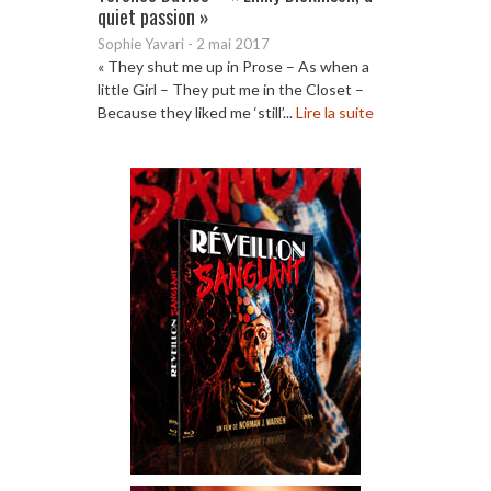
quiet passion »
Sophie Yavari
-
2 mai 2017
« They shut me up in Prose – As when a
little Girl – They put me in the Closet –
Because they liked me ‘still’...
Lire la suite