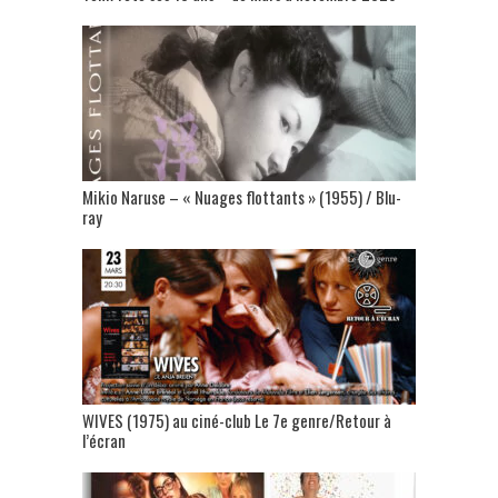
Mikio Naruse – « Nuages flottants » (1955) / Blu-
ray
WIVES (1975) au ciné-club Le 7e genre/Retour à
l’écran