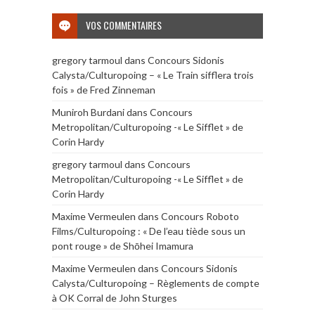
VOS COMMENTAIRES
gregory tarmoul
dans
Concours Sidonis
Calysta/Culturopoing – « Le Train sifflera trois
fois » de Fred Zinneman
Muniroh Burdani
dans
Concours
Metropolitan/Culturopoing -« Le Sifflet » de
Corin Hardy
gregory tarmoul
dans
Concours
Metropolitan/Culturopoing -« Le Sifflet » de
Corin Hardy
Maxime Vermeulen
dans
Concours Roboto
Films/Culturopoing : « De l’eau tiède sous un
pont rouge » de Shōhei Imamura
Maxime Vermeulen
dans
Concours Sidonis
Calysta/Culturopoing – Règlements de compte
à OK Corral de John Sturges