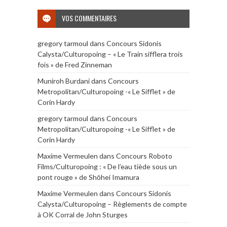
VOS COMMENTAIRES
gregory tarmoul
dans
Concours Sidonis
Calysta/Culturopoing – « Le Train sifflera trois
fois » de Fred Zinneman
Muniroh Burdani
dans
Concours
Metropolitan/Culturopoing -« Le Sifflet » de
Corin Hardy
gregory tarmoul
dans
Concours
Metropolitan/Culturopoing -« Le Sifflet » de
Corin Hardy
Maxime Vermeulen
dans
Concours Roboto
Films/Culturopoing : « De l’eau tiède sous un
pont rouge » de Shōhei Imamura
Maxime Vermeulen
dans
Concours Sidonis
Calysta/Culturopoing – Règlements de compte
à OK Corral de John Sturges