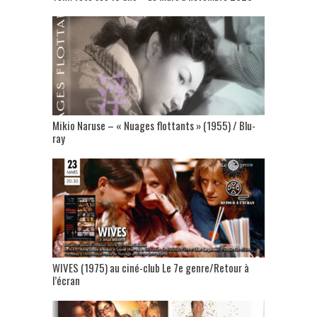
Mikio Naruse – « Nuages flottants » (1955) / Blu-
ray
WIVES (1975) au ciné-club Le 7e genre/Retour à
l’écran