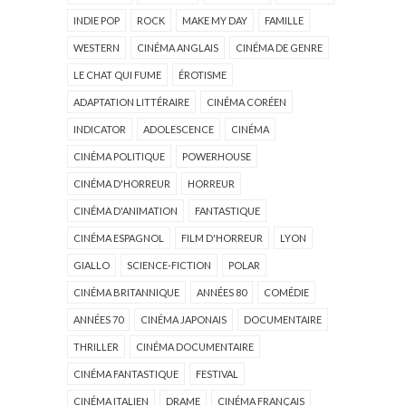
INDIE POP
ROCK
MAKE MY DAY
FAMILLE
WESTERN
CINÉMA ANGLAIS
CINÉMA DE GENRE
LE CHAT QUI FUME
ÉROTISME
ADAPTATION LITTÉRAIRE
CINÉMA CORÉEN
INDICATOR
ADOLESCENCE
CINÉMA
CINÉMA POLITIQUE
POWERHOUSE
CINÉMA D'HORREUR
HORREUR
CINÉMA D'ANIMATION
FANTASTIQUE
CINÉMA ESPAGNOL
FILM D'HORREUR
LYON
GIALLO
SCIENCE-FICTION
POLAR
CINÉMA BRITANNIQUE
ANNÉES 80
COMÉDIE
ANNÉES 70
CINÉMA JAPONAIS
DOCUMENTAIRE
THRILLER
CINÉMA DOCUMENTAIRE
CINÉMA FANTASTIQUE
FESTIVAL
CINÉMA ITALIEN
DRAME
CINÉMA FRANÇAIS